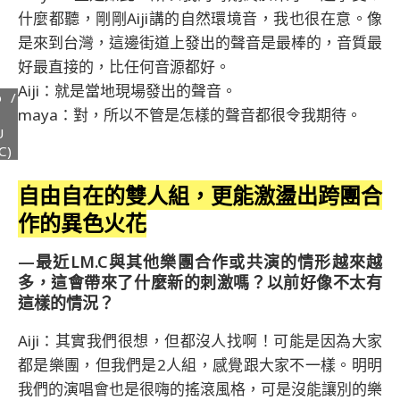
什麼都聽，剛剛Aiji講的自然環境音，我也很在意。像
是來到台灣，這邊街道上發出的聲音是最棒的，音質最
好最直接的，比任何音源都好。
Aiji：就是當地現場發出的聲音。
o /
maya：對，所以不管是怎樣的聲音都很令我期待。
U
C)
自由自在的雙人組，更能激盪出跨團合
作的異色火花
—最近LM.C與其他樂團合作或共演的情形越來越
多，這會帶來了什麼新的刺激嗎？以前好像不太有
這樣的情況？
Aiji：其實我們很想，但都沒人找啊！可能是因為大家
都是樂團，但我們是2人組，感覺跟大家不一樣。明明
我們的演唱會也是很嗨的搖滾風格，可是沒能讓別的樂