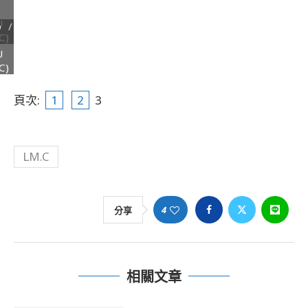
U
o /
C)
U
C)
頁次:
1
2
3
LM.C
4
分享
相關文章