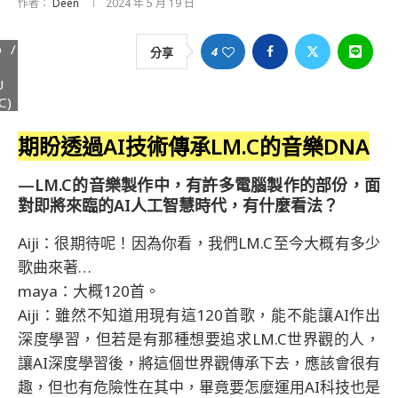
作者：
Deen
2024 年 5 月 19 日
o /
4
分享
U
C)
期盼透過AI技術傳承LM.C的音樂DNA
—LM.C的音樂製作中，有許多電腦製作的部份，面
對即將來臨的AI人工智慧時代，有什麼看法？
Aiji：很期待呢！因為你看，我們LM.C至今大概有多少
歌曲來著…
maya：大概120首。
Aiji：雖然不知道用現有這120首歌，能不能讓AI作出
深度學習，但若是有那種想要追求LM.C世界觀的人，
讓AI深度學習後，將這個世界觀傳承下去，應該會很有
趣，但也有危險性在其中，畢竟要怎麼運用AI科技也是