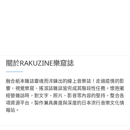
關於RAKUZINE樂窟誌
融合紙本雜誌靈魂而淬鍊出的線上音樂誌！走過疫情的影
響，視覺樂窟、搖滾誌雜誌皆完成其階段性任務。懷抱著
經營雜誌時，對文字、照片、影音等內容的堅持，整合各
項資源平台，製作兼具廣度與深度的日本流行音樂文化情
報站。