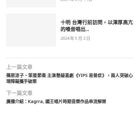
十明 台灣行前訪問，以渾厚高亢
的嗓音唱出...
2024 年 5 月 2 日
上一篇文章
篠原涼子、笨蛋節奏 主演懸疑喜劇《YIPS 易普症》，兩人突破心
理障礙攜手破案
下一篇文章
廣播介紹：Kagrra, 國王唱片時期音樂作品串流解禁