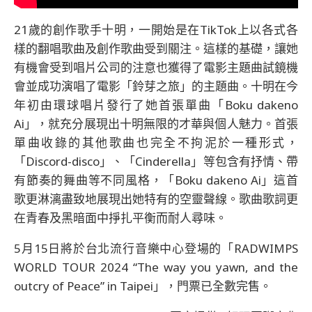
21歲的創作歌手十明，一開始是在TikTok上以各式各
樣的翻唱歌曲及創作歌曲受到關注。這樣的基礎，讓她
有機會受到唱片公司的注意也獲得了電影主題曲試鏡機
會並成功演唱了電影「鈴芽之旅」的主題曲。十明在今
年初由環球唱片發行了她首張單曲「Boku dakeno
Ai」，就充分展現出十明無限的才華與個人魅力。首張
單曲收錄的其他歌曲也完全不拘泥於一種形式，
「Discord-disco」、「Cinderella」等包含有抒情、帶
有節奏的舞曲等不同風格，「Boku dakeno Ai」這首
歌更淋漓盡致地展現出她特有的空靈聲線。歌曲歌詞更
在青春及黑暗面中掙扎平衡而耐人尋味。
5月15日將於台北流行音樂中心登場的「RADWIMPS
WORLD TOUR 2024 “The way you yawn, and the
outcry of Peace” in Taipei」，門票已全數完售。