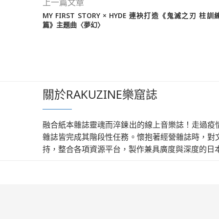
上一篇文章
MY FIRST STORY × HYDE 連袂打造《鬼滅之刃 柱訓
篇》主題曲〈夢幻〉
關於RAKUZINE樂窟誌
融合紙本雜誌靈魂而淬鍊出的線上音樂誌！走過疫
雜誌皆完成其階段性任務。懷抱著經營雜誌時，對
持，整合各項資源平台，製作兼具廣度與深度的日