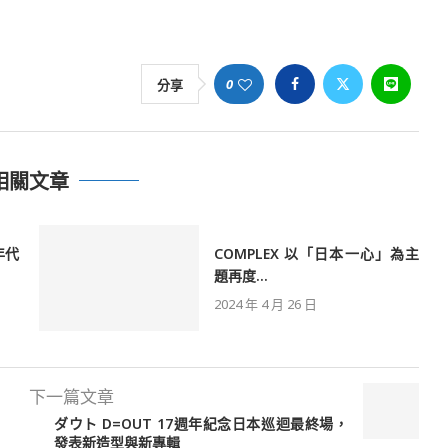
0
分享
相關文章
年代
COMPLEX 以「日本一心」為主
題再度...
2024 年 4 月 26 日
下一篇文章
ダウト D=OUT 17週年紀念日本巡迴最終場，
發表新造型與新專輯