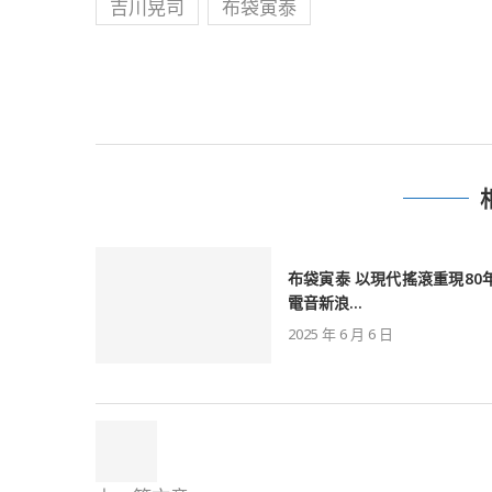
吉川晃司
布袋寅泰
布袋寅泰 以現代搖滾重現80
電音新浪...
2025 年 6 月 6 日