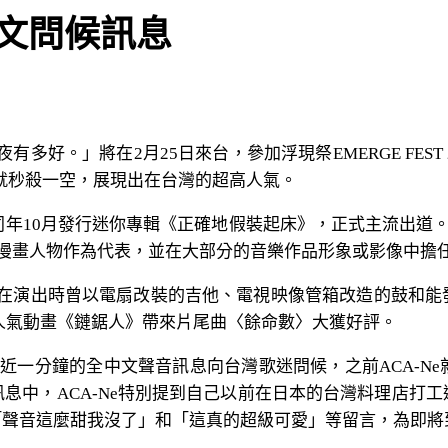
文問候訊息
。」將在2月25日來台，參加浮現祭EMERGE FEST 2024
門票甫開賣就秒殺一空，展現出在台灣的超高人氣。
相，同年10月發行迷你專輯《正確地假裝起床》，正式主流出道。
髮的漫畫人物作為代表，並在大部分的音樂作品形象或影像中擔
團隊在演出時曾以電扇改裝的吉他、電視映像管箱改造的鼓和
曾為人氣動畫《鏈鋸人》帶來片尾曲〈餘命數〉大獲好評。
將近一分鐘的全中文聲音訊息向台灣歌迷問候，之前ACA-
息中，ACA-Ne特別提到自己以前在日本的台灣料理店打
「聲音這麼甜我沒了」和「這真的超級可愛」等留言，為即將