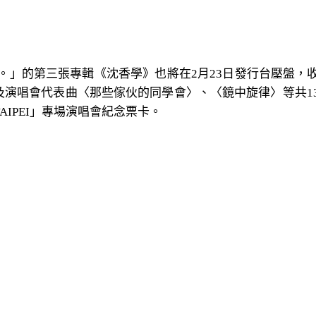
」的第三張專輯《沈香學》也將在2月23日發行台壓盤，收錄有
alliope)〉以及演唱會代表曲〈那些傢伙的同學會〉、〈鏡中旋律
 TAIPEI」專場演唱會紀念票卡。