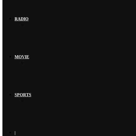
山下智久 將夢想巡演帶來台灣，暌…
Chevon 發揮山羊精神攀登山…
EXILE AKIRA 「希望讓…
RADIO
ORANGE RANGE 燃燒熱…
LUNA SEA 新曲〈FORE…
ano 擔任宣傳隊長，為《新劇場…
B’z 為世足賽奮戰…
TRiDENT 不畏強風、走出黑…
MOVIE
小池榮子、北香那 搭檔演出《再見…
松本若菜、佐野勇斗 首次搭檔日劇…
今田美櫻、磯村勇斗 攜手主演日劇…
綾瀨遙、妻夫木聰 共演電影《人為…
神木隆之介、北村匠海 首次共演日…
SPORTS
B’z 為世足賽奮戰…
魚韻 サカナクション 〈怪獸〉橫…
ONE OK ROCK 擔任道奇…
YOSHIKI 連續三年於美國大…
龍玄とし（Toshl／X JAP…
|