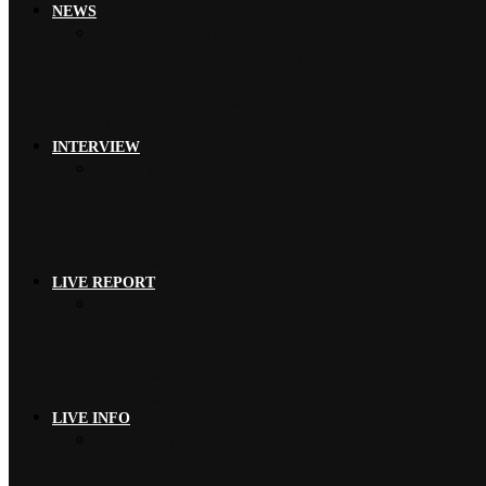
NEWS
VIBY 青春少年的自由氛圍、夏…
小池榮子、北香那 搭檔演出《再見…
木村拓哉 首次海外巡演加碼新專輯…
THE RAMPAGE 9月來台…
YOSHIKI 古典專輯《Ete…
INTERVIEW
EMNW 融合饒舌節奏旋律，獻上…
Faulieu. 珍惜有苦有甜的…
【2026 風神祭】TRiDEN…
【2026 風神祭】MAGMAZ…
【2026 風神祭】Risky …
LIVE REPORT
MISIA 米希亞 渾厚高亢、澎…
YOSHIKI 眾星雲集、心願實…
【2026 風神祭】TRiDEN…
【2026 風神祭】MAGMAZ…
【2026 風神祭】Risky …
LIVE INFO
木村拓哉 首次海外巡演加碼新專輯…
THE RAMPAGE 9月來台…