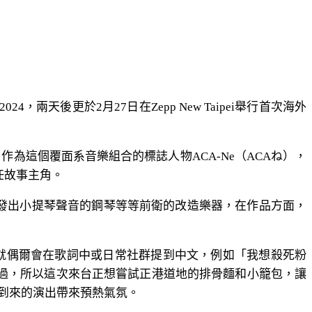
，兩天後更於2月27日在Zepp New Taipei舉行首次海外
作為這個覆面系音樂組合的標誌人物ACA-Ne（ACAね），
任故事主角。
能發出小提琴聲音的鋼琴等等前衛的改造樂器，在作品方面，
Ne就偶爾會在歌詞中或日常社群提到中文，例如「我想殺死粉
工過，所以這次來台正想嘗試正港道地的排骨麵和小籠包，讓
到來的演出帶來預熱氣氛。