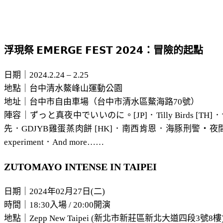
浮現祭 𝗘𝗠𝗘𝗥𝗚𝗘 𝗙𝗘𝗦𝗧 𝟮𝟬𝟮𝟰：冒險的起點​
日期｜2024.2.24 – 2.25
地點｜台中清水鰲峰山運動公園
地址｜台中市自由車場（台中市清水區鰲海路70號）
陣容｜ずっと真夜中でいいのに。[JP]．Tilly Birds [TH
先．GDJYB雞蛋蒸肉餅 [HK]．南西肯恩．海豚刑警・夜間限定(wan
experiment．And more……
ZUTOMAYO INTENSE IN TAIPEI
日期｜2024年02月27日(二)
時間｜18:30入場 / 20:00開演
地點｜Zepp New Taipei (新北市新莊區新北大道四段3號8樓