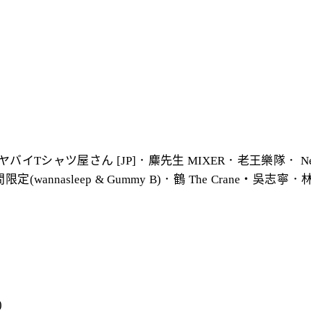
]．ヤバイTシャツ屋さん [JP]．麋先生 MIXER．老王樂隊． N
nasleep & Gummy B)．鶴 The Crane・吳志寧．林昱君
)