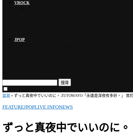
VROCK
YOSHIKI 古典專輯《Ete…
LUNA SEA 新曲〈FORE…
YOSHIKI 眾星雲集、心願實…
YOSHIKI 與MIYAVI共…
Affective Synerg…
JPOP
ORANGE RANGE 燃燒熱…
VIBY 青春少年的自由氛圍、夏…
木村拓哉 首次海外巡演加碼新專輯…
THE RAMPAGE 9月來台…
EMNW 融合饒舌節奏旋律，獻上…
搜尋
首頁
»
ずっと真夜中でいいのに。 ZUTOMAYO「永遠是深夜有多好。」 
FEATURE
JPOP
LIVE INFO
NEWS
ずっと真夜中でいいのに。 