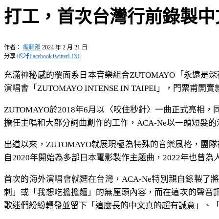
打工，首次台灣行前錄製中
作者：
編輯部
2024 年 2 月 21 日
分享
0
Facebook
Twitter
LINE
充滿神秘感的覆面系日本音樂組合ZUTOMAYO「永遠是深夜有多好
演唱會「ZUTOMAYO INTENSE IN TAIPEI」，
ZUTOMAYO於2018年6月以〈咬住秒針〉一曲正式亮
擔任主唱和大部分詞曲創作的工作，ACA-Ne以一頭短
出道以來，ZUTOMAYO就展現極為特殊的音樂風格，
自2020年開始為多部日本電影製作主題曲，2022年也
首次的海外演唱會就選在台灣，ACA-Ne特別親自錄製了
刺」或「我想吃擔擔麵」的無厘頭內容，而在這次的聲音訊
歌迷們紛紛轉發並留下「這麼長的中文真的超有誠意」、