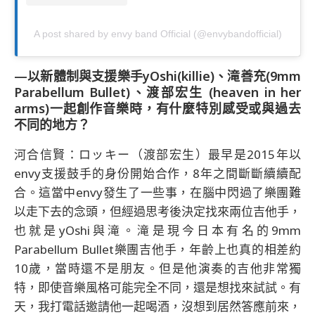
A post shared by envy band Official (@envybandofficial)
—以新體制與支援樂手yOshi(killie)、滝善充(9mm
Parabellum Bullet)、渡部宏生 (heaven in her
arms)一起創作音樂時，有什麼特別感受或與過去
不同的地方？
河合信賢：ロッキー（渡部宏生）最早是2015年以
envy支援鼓手的身份開始合作，8年之間斷斷續續配
合。這當中envy發生了一些事，在腦中閃過了樂團難
以走下去的念頭，但經過思考後決定找來兩位吉他手，
也就是yOshi與滝。滝是現今日本有名的9mm
Parabellum Bullet樂團吉他手，年齡上也真的相差約
10歲，當時還不是朋友。但是他演奏的吉他非常獨
特，即使音樂風格可能完全不同，還是想找來試試。有
天，我打電話邀請他一起喝酒，沒想到居然答應前來，