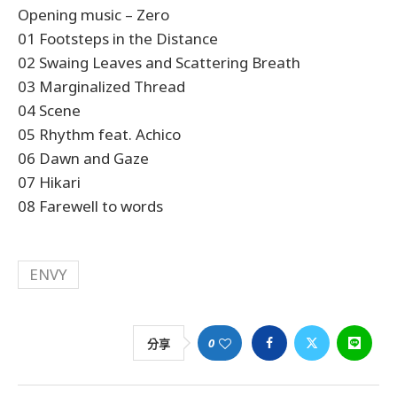
Opening music – Zero
01 Footsteps in the Distance
02 Swaing Leaves and Scattering Breath
03 Marginalized Thread
04 Scene
05 Rhythm feat. Achico
06 Dawn and Gaze
07 Hikari
08 Farewell to words
ENVY
0
分享