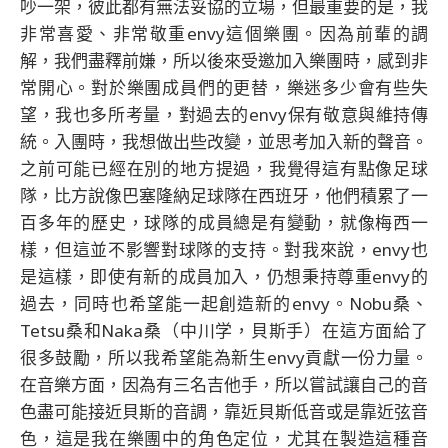
吵一架，彼此都有無法妥協的立場，但最重要的是，我
非常喜愛、非常敬重envy這個樂團。因為前輩的調
解，我們盡釋前嫌，所以後來受邀加入樂團時，感到非
常開心。對於樂團成員們的更替，樂迷多少會有些失
望，我也多所考量，對過去的envy保有敬意與維持傳
統。入團時，我想做出些改變，並思考加入新的聲音。
之前可能已經在別的地方提過，我覺得這有點像足球
隊，比方說像巴塞隆納足球隊在西班牙，他們積累了一
百多年的歷史，球隊的成員總是有變動，就像梅西一
樣，但這並不影響對球隊的支持。對我來說，envy也
是這樣，即使有新的成員加入，仍想秉持尊重envy的
過去，同時也希望能一起創造新的envy。Nobu桑、
Tetsu桑和Naka桑（中川学，貝斯手）在這方面給了
很多鼓勵，所以我希望能為新生envy貢獻一份力量。
在音樂方面，因為有三名吉他手，所以嘗試讓自己的音
色盡可能接近貝斯的音調，靠近貝斯低音或是靠近弦音
色，這是我在樂團中的角色定位，尤其在製造這種音