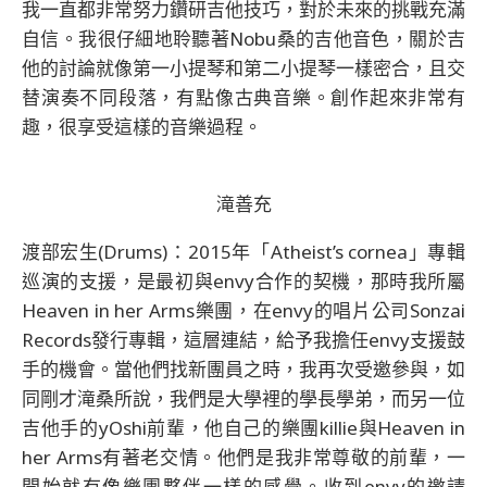
我一直都非常努力鑽研吉他技巧，對於未來的挑戰充滿
自信。我很仔細地聆聽著Nobu桑的吉他音色，關於吉
他的討論就像第一小提琴和第二小提琴一樣密合，且交
替演奏不同段落，有點像古典音樂。創作起來非常有
趣，很享受這樣的音樂過程。
滝善充
渡部宏生(Drums)：2015年「Atheist’s cornea」專輯
巡演的支援，是最初與envy合作的契機，那時我所屬
Heaven in her Arms樂團，在envy的唱片公司Sonzai
Records發行專輯，這層連結，給予我擔任envy支援鼓
手的機會。當他們找新團員之時，我再次受邀參與，如
同剛才滝桑所說，我們是大學裡的學長學弟，而另一位
吉他手的yOshi前輩，他自己的樂團killie與Heaven in
her Arms有著老交情。他們是我非常尊敬的前輩，一
開始就有像樂團夥伴一樣的感覺。收到envy的邀請