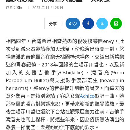
作者：
Sho
2023 年 11 月 28 日
0
分享
相隔四年，台灣樂迷相當熟悉的後硬核樂團envy，此
次受到滅火器邀請參加火球祭，傍晚演出時間一到，悠
揚催淚的吉他轟音在樂天桃園棒球場內，交織出新舊樂
迷的青春記憶。2018年回歸的主唱深川哲也，以及新
加入的支援吉他手yOshi(killie)、滝善充(9mm
Parabellum Bullet)與支援鼓手渡部宏生 (heaven in
her arms)，將envy的音樂提升到新的層次。而這天的
意外驚喜，是特別邀請了客席女聲
Achico
獻唱一曲，她
那空靈的嗓音對樂迷來說，更帶來嶄新的聽覺體驗。最
後主唱深川哲也還跳下台站在觀眾區奮力往前，吉他手
滝善充也爬上欄杆，將這些年來，因為疫情無法演出的
怨氣一掃而空，樂迷紛紛流下感動的淚水。