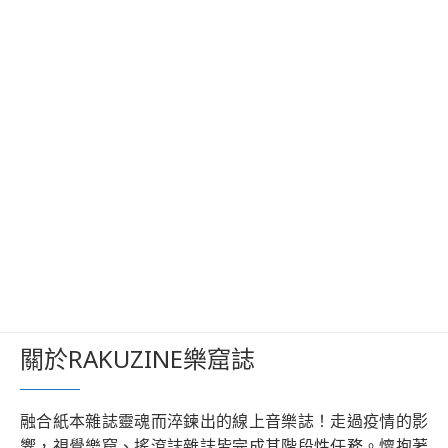
關於RAKUZINE樂窟誌
融合紙本雜誌靈魂而淬鍊出的線上音樂誌！走過疫情的影
響，視覺樂窟、搖滾誌雜誌皆完成其階段性任務。懷抱著