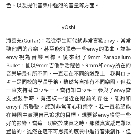
色、以及提供音樂中強烈的音量等方面。
yOshi
滝善充(Guitar)：我從學生時代就非常喜歡envy，常常
聽他們的音樂，甚至能夠彈奏一些envy的歌曲，並將
envy視為音樂目標。後來組了9mm Parabellum
Bullet，便以9mm吉他手活躍著。9mm和envy所在的
音樂場景有所不同，一直走在不同的道路上。我與ロッ
キー是同校的學長學弟，雖然各自擁有不同樂團，但我
一直支持著ロッキー。當得知ロッキー參與了envy當
支援鼓手時，有這樣一個近在眼前的存在，能夠和
envy有所聯繫，感到非常開心和榮幸。我一直希望能
在樂團中實現自己追求的目標，想要從envy獲得一些
好的影響。當這一切終於成真之時，那種真實感是難以
置信的。雖然在這不可思議的感覺中進行音樂創作，但