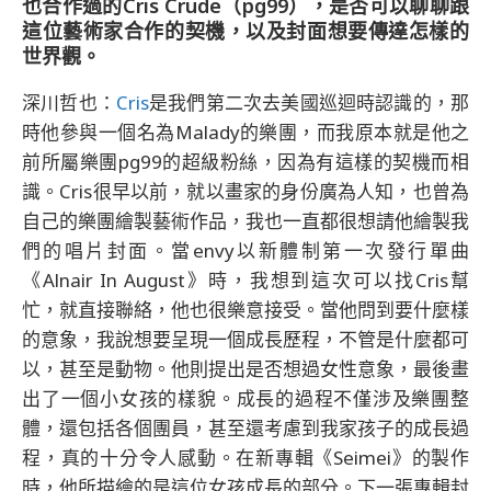
也合作過的Cris Crude（pg99），是否可以聊聊跟
這位藝術家合作的契機，以及封面想要傳達怎樣的
世界觀。
深川哲也：
Cris
是我們第二次去美國巡迴時認識的，那
時他參與一個名為Malady的樂團，而我原本就是他之
前所屬樂團pg99的超級粉絲，因為有這樣的契機而相
識。Cris很早以前，就以畫家的身份廣為人知，也曾為
自己的樂團繪製藝術作品，我也一直都很想請他繪製我
們的唱片封面。當envy以新體制第一次發行單曲
《Alnair In August》時，我想到這次可以找Cris幫
忙，就直接聯絡，他也很樂意接受。當他問到要什麼樣
的意象，我說想要呈現一個成長歷程，不管是什麼都可
以，甚至是動物。他則提出是否想過女性意象，最後畫
出了一個小女孩的樣貌。成長的過程不僅涉及樂團整
體，還包括各個團員，甚至還考慮到我家孩子的成長過
程，真的十分令人感動。在新專輯《Seimei》的製作
時，他所描繪的是這位女孩成長的部分。下一張專輯封