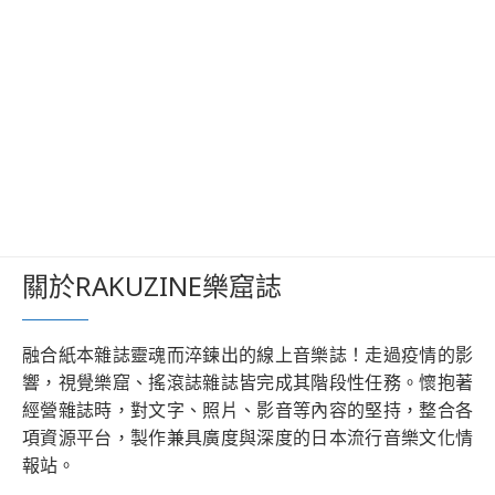
關於RAKUZINE樂窟誌
融合紙本雜誌靈魂而淬鍊出的線上音樂誌！走過疫情的影
響，視覺樂窟、搖滾誌雜誌皆完成其階段性任務。懷抱著
經營雜誌時，對文字、照片、影音等內容的堅持，整合各
項資源平台，製作兼具廣度與深度的日本流行音樂文化情
報站。