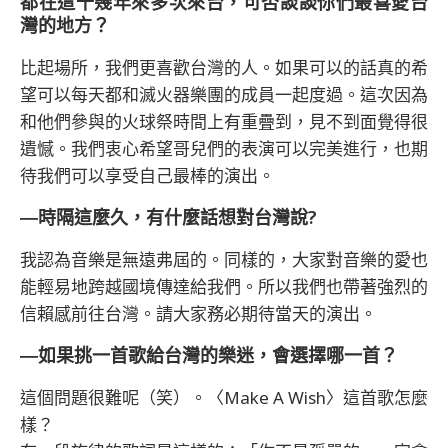
都在這十幾年來多次來台，可否談談你們最喜愛台
灣的地方？
比起場所，我們更喜歡台灣的人。如果可以的話真的希
望可以每天都和滅火器樂團的成員一起度過。這次因為
和他們參與的火球祭時間上有重疊到，見不到面覺得很
遺憾。我們衷心希望哥兒們的表演可以完美進行，也期
待我們可以享受自己最棒的演出。
―時隔這麼久，有什麼話想對台灣說?
我認為音樂是無遠弗屆的。同樣的，大家對音樂的愛也
能輕易地跨越國境傳達給我們。所以我們也帶著強烈的
信賴感前往台灣。請大家務必期待當天的演出。
―如果挑一首歌給台灣的樂迷，會選擇哪一首？
這個問題很難呢（笑）。〈Make A Wish〉這首歌怎麼
樣？