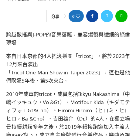
0
分享
跨越數搖與J-POP的音樂藩籬，兼容爆裂與纖細的絕倫
現場
來自日本京都的4人搖滾樂團「tricot」，將於2023年
12月來台演出
「tricot One Man Show in Taipei 2023」，這也是他
們睽違5年後、第5次來台。
2010年成軍的tricot，成員包括Ikkyu Nakashima（中
嶋イッキュウ，Vo &Gt）、Motifour Kida（キダモテ
ィフォ，Gt&Cho）、Hiromi Hiroiro（ヒロミ・ヒロ
ヒロ，Ba &Cho）、吉田雄介（Dr.）的4人，在獨立場
景持續耕耘多年之後，於2019年轉換跑道加入主流大
廠avex旗下，成立自主廠牌發行音樂作品，樂曲及視