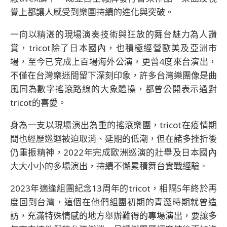
覺上都讓人感受到樂團持續的進化與突破。
一向以精湛的現場演奏技術與狂放的舞台魅力為人讚
賞，tricot除了日本國內，也積極經營歐美及亞洲市
場，至今已完成上百場海外公演，更曾4度來台演出，
不僅在台灣樂迷間留下深刻印象，許多台灣樂團像是曲
風同為數字搖滾路線的大象體操，都曾公開表示過對
tricot的喜愛。
身為一支以現場演出為重的搖滾樂團，tricot在疫情期
間也經歷巡迴被迫取消、延期的低潮，但在諸多挫折後
仍重振精神，2022年完成歐洲巡演的壯舉及日本國內
大大小小的多場演出，持續不懈累積舞台實戰經驗。
2023年適逢組團紀念13周年的tricot，相隔5年終於再
度回到台灣，這個在他們組團初期的青澀時期就曾造
訪，充滿特殊情感的地方舉辦難得的專場演出，要讓多