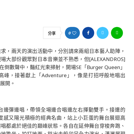
0
分享
難求，兩天的演出活動中，分別請來兩組日本藝人助陣，
現場大部份觀眾對日本音樂並不熟悉，但[ALEXANDROS]
聲中，豔紅光束掃射，開場SE「Burger Queen」
，接著獻上「Adventure」，像是打招呼般地唱出
此展開。
台邊彈邊唱，帶領全場邊合唱邊左右揮動雙手。接連的
度感又陽光積極的經典名曲，站上小巨蛋的舞台展翅高
演唱都處於絕佳的巔峰狀態。各自在延伸舞台穿梭奔跑、
動地跪坐、拍打地面，豁出去般卯足全力演出，瀟灑展現