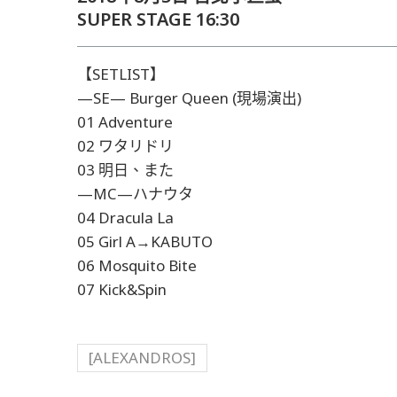
SUPER STAGE 16:30
【SETLIST】
—SE— Burger Queen (現場演出)
01 Adventure
02 ワタリドリ
03 明日、また
—MC—ハナウタ
04 Dracula La
05 Girl A→KABUTO
06 Mosquito Bite
07 Kick&Spin
[ALEXANDROS]