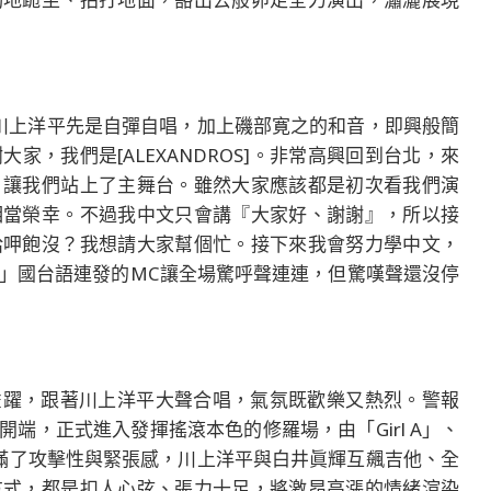
川上洋平先是自彈自唱，加上磯部寛之的和音，即興般簡
，我們是[ALEXANDROS]。非常高興回到台北，來
，讓我們站上了主舞台。雖然大家應該都是初次看我們演
相當榮幸。不過我中文只會講『大家好、謝謝』，所以接
給呷飽沒？我想請大家幫個忙。接下來我會努力學中文，
！」國台語連發的MC讓全場驚呼聲連連，但驚嘆聲還沒停
心神雀躍，跟著川上洋平大聲合唱，氣氛既歡樂又熱烈。警報
端，正式進入發揮搖滾本色的修羅場，由「Girl A」、
e」，都充滿了攻擊性與緊張感，川上洋平與白井眞輝互飆吉他、全
方式，都是扣人心弦、張力十足，將激昂高漲的情緒渲染