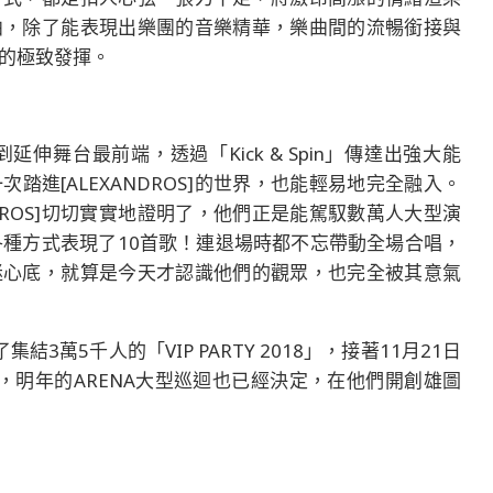
曲，除了能表現出樂團的音樂精華，樂曲間的流暢銜接與
漓的極致發揮。
舞台最前端，透過「Kick & Spin」傳達出強大能
進[ALEXANDROS]的世界，也能輕易地完全融入。
DROS]切切實實地證明了，他們正是能駕馭數萬人大型演
各種方式表現了10首歌！連退場時都不忘帶動全場合唱，
迷心底，就算是今天才認識他們的觀眾，也完全被其意氣
集結3萬5千人的「VIP PARTY 2018」，接著11月21日
oklyn」，明年的ARENA大型巡迴也已經決定，在他們開創雄圖