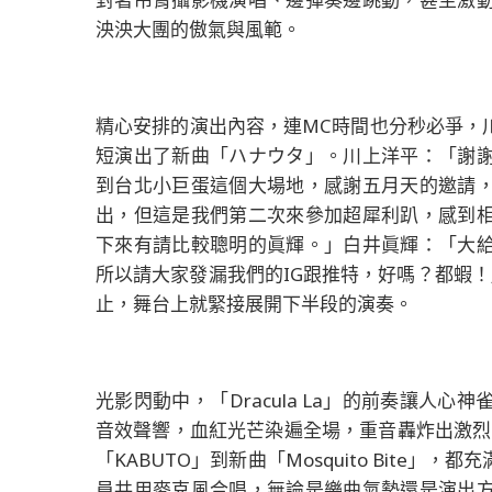
泱泱大團的傲氣與風範。
精心安排的演出內容，連MC時間也分秒必爭，
短演出了新曲「ハナウタ」。川上洋平：「謝謝大家
到台北小巨蛋這個大場地，感謝五月天的邀請
出，但這是我們第二次來參加超犀利趴，感到
下來有請比較聰明的眞輝。」白井眞輝：「大
所以請大家發漏我們的IG跟推特，好嗎？都蝦
止，舞台上就緊接展開下半段的演奏。
光影閃動中，「Dracula La」的前奏讓人
音效聲響，血紅光芒染遍全場，重音轟炸出激烈開
「KABUTO」到新曲「Mosquito Bit
員共用麥克風合唱，無論是樂曲氣勢還是演出