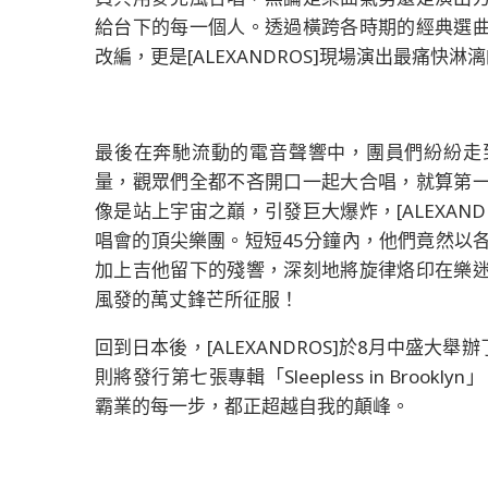
給台下的每一個人。透過橫跨各時期的經典選
改編，更是[ALEXANDROS]現場演出最痛快淋
最後在奔馳流動的電音聲響中，團員們紛紛走到延伸
量，觀眾們全都不吝開口一起大合唱，就算第一次踏
像是站上宇宙之巔，引發巨大爆炸，[ALEXAN
唱會的頂尖樂團。短短45分鐘內，他們竟然以
加上吉他留下的殘響，深刻地將旋律烙印在樂
風發的萬丈鋒芒所征服！
回到日本後，[ALEXANDROS]於8月中盛大舉辦了
則將發行第七張專輯「Sleepless in Bro
霸業的每一步，都正超越自我的顛峰。