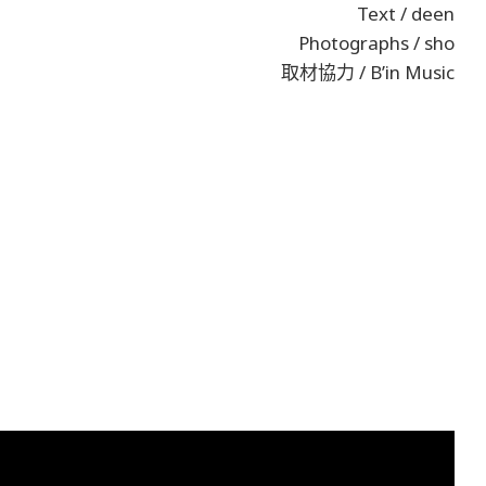
Text / deen
Photographs / sho
取材協力 / B’in Music