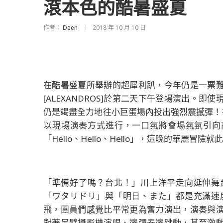
滾本色的酷暑盛夏
作者：
Deen
2018 年 10 月 10 日
在酷暑盛夏所舉辦的超犀利趴，今年仍是一票
[ALEXANDROS]於第二天下午登場演出。即使
仍是竭盡全力地往小巨蛋場內投出強烈震撼彈！在倒數
以現場演奏方式進行，一口氣將會場氣氛引向高峰
「Hello、Hello、Hello」，這晚的華麗冒險就
「準備好了嗎？台北！」川上洋平走向延伸舞
「ワタリドリ」與「明日、また」都是充滿速
飛，團員們感覺比平常更為奮力演出，演奏與
對著吊臂攝影機演唱、邊彈奏邊跳動，甚至激