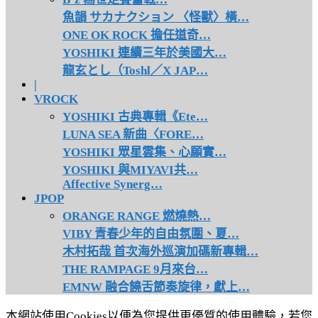
魚韻 サカナクション 〈怪獸〉橫…
ONE OK ROCK 擔任道奇…
YOSHIKI 連續三年於美國大…
龍玄とし（Toshl／X JAP…
|
VROCK
YOSHIKI 古典專輯《Ete…
LUNA SEA 新曲〈FORE…
YOSHIKI 眾星雲集、心願實…
YOSHIKI 與MIYAVI共…
Affective Synerg…
JPOP
ORANGE RANGE 燃燒熱…
VIBY 青春少年的自由氛圍、夏…
木村拓哉 首次海外巡演加碼新專輯…
THE RAMPAGE 9月來台…
EMNW 融合饒舌節奏旋律，獻上…
本網站使用Cookies以便為您提供更優質的使用體驗，若您