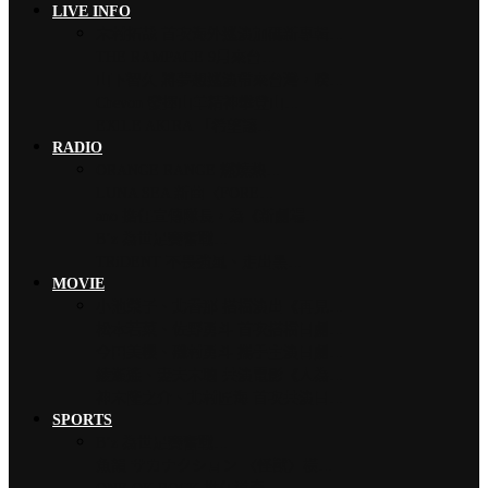
LIVE INFO
木村拓哉 首次海外巡演加碼新專輯…
THE RAMPAGE 9月來台…
山下智久 將夢想巡演帶來台灣，暌…
Chevon 發揮山羊精神攀登山…
EXILE AKIRA 「希望讓…
RADIO
ORANGE RANGE 燃燒熱…
LUNA SEA 新曲〈FORE…
ano 擔任宣傳隊長，為《新劇場…
B’z 為世足賽奮戰…
TRiDENT 不畏強風、走出黑…
MOVIE
小池榮子、北香那 搭檔演出《再見…
松本若菜、佐野勇斗 首次搭檔日劇…
今田美櫻、磯村勇斗 攜手主演日劇…
綾瀨遙、妻夫木聰 共演電影《人為…
神木隆之介、北村匠海 首次共演日…
SPORTS
B’z 為世足賽奮戰…
魚韻 サカナクション 〈怪獸〉橫…