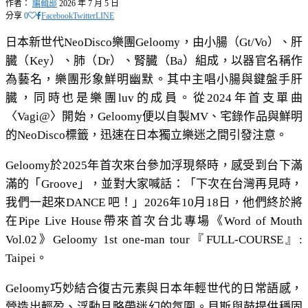
作者：
編輯部
2026 年 7 月 5 日
分享
0
Facebook
Twitter
LINE
日本新世代NeoDisco樂團Geloomy，由小腸（Gt/Vo）、肝
臓（Key）、肺（Dr）、腎臓（Ba）組成，以器官名稱作
為藝名，樂團形象鮮明幽默。其中主唱小腸與鍵盤手肝
臓，同時也是樂團luv的成員。從2024年首支單曲
〈Vagi@〉開始，Geloomy便以自製MV、宅錄作品與鮮明
的NeoDisco標籤，迅速在日本獨立樂迷之間引發注意。
Geloomy於2025年首次來台參加浮現祭時，感受到台下滿
滿的「Groove」，並對大家喊話：「下次在台灣再見時，
我們一起來DANCE 吧！」2026年10月18日，他們終於將
在Pipe Live House帶來首次台北專場《Word of Mouth
Vol.02》Geloomy 1st one-man tour『FULL-COURSE』:
Taipei。
Geloomy巧妙結合復古元素與日本年輕世代的日常語感，
營造出輕盈、浮動且略帶迷幻的氛圍。貝斯與鼓提供穩固