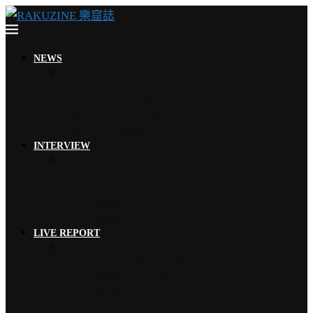
NEWS
VIBY 青春少年的自由氛圍、夏…
小池榮子、北香那 搭檔演出《再見…
木村拓哉 首次海外巡演加碼新專輯…
THE RAMPAGE 9月來台…
YOSHIKI 古典專輯《Ete…
INTERVIEW
EMNW 融合饒舌節奏旋律，獻上…
Faulieu. 珍惜有苦有甜的…
【2026 風神祭】TRiDEN…
【2026 風神祭】MAGMAZ…
【2026 風神祭】Risky …
LIVE REPORT
MISIA 米希亞 渾厚高亢、澎…
YOSHIKI 眾星雲集、心願實…
【2026 風神祭】TRiDEN…
【2026 風神祭】MAGMAZ…
【2026 風神祭】Risky …