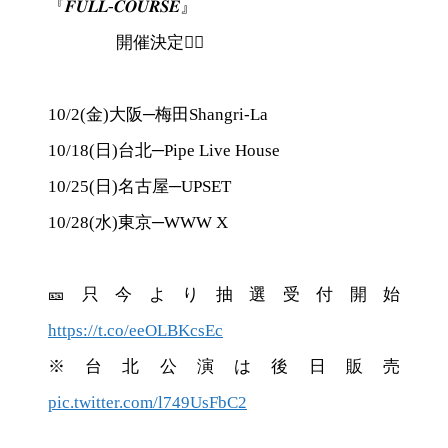
『𝑭𝑼𝑳𝑳-𝑪𝑶𝑼𝑹𝑺𝑬』
開催決定❤️‍🔥
10/2(金)大阪─梅田Shangri-La
10/18(日)台北─Pipe Live House
10/25(日)名古屋─UPSET
10/28(水)東京─WWW X
🎫只今より抽選受付開始
https://t.co/eeOLBKcsEc
※台北公演は後日販売
pic.twitter.com/l749UsFbC2