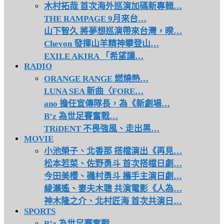
木村拓哉 首次海外巡演加碼新專輯…
THE RAMPAGE 9月來台…
山下智久 將夢想巡演帶來台灣，暌…
Chevon 發揮山羊精神攀登山…
EXILE AKIRA 「希望讓…
RADIO
ORANGE RANGE 燃燒熱…
LUNA SEA 新曲〈FORE…
ano 擔任宣傳隊長，為《新劇場…
B’z 為世足賽奮戰…
TRiDENT 不畏強風、走出黑…
MOVIE
小池榮子、北香那 搭檔演出《再見…
松本若菜、佐野勇斗 首次搭檔日劇…
今田美櫻、磯村勇斗 攜手主演日劇…
綾瀨遙、妻夫木聰 共演電影《人為…
神木隆之介、北村匠海 首次共演日…
SPORTS
B’z 為世足賽奮戰…