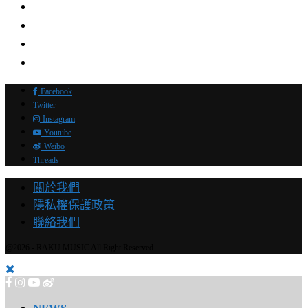
Facebook
Twitter
Instagram
Youtube
Weibo
Threads
關於我們
隱私權保護政策
聯絡我們
@2026 - RAKU MUSIC All Right Reserved.