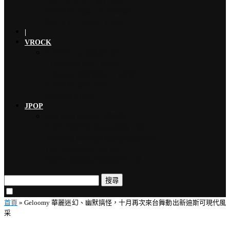
ONE OK ROCK 擔任道奇…
YOSHIKI 連續三年於美國大…
龍玄とし（Toshl／X JAP…
|
VROCK
YOSHIKI 古典專輯《Ete…
LUNA SEA 新曲〈FORE…
YOSHIKI 眾星雲集、心願實…
YOSHIKI 與MIYAVI共…
Affective Synerg…
JPOP
ORANGE RANGE 燃燒熱…
VIBY 青春少年的自由氛圍、夏…
木村拓哉 首次海外巡演加碼新專輯…
THE RAMPAGE 9月來台…
EMNW 融合饒舌節奏旋律，獻上…
搜尋
首頁
»
Geloomy 華麗迷幻、幽默搞怪，十月再次來台舞動出新迪斯可現代風
采