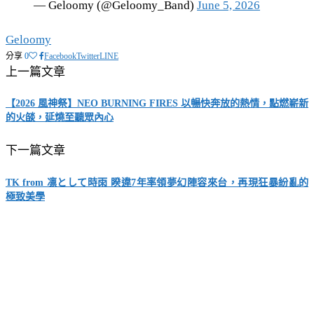
— Geloomy (@Geloomy_Band)
June 5, 2026
Geloomy
分享
0
Facebook
Twitter
LINE
上一篇文章
【2026 風神祭】NEO BURNING FIRES 以暢快奔放的熱情，點燃嶄新
的火燄，延燒至聽眾內心
下一篇文章
TK from 凛として時雨 睽違7年率領夢幻陣容來台，再現狂暴紛亂的
極致美學