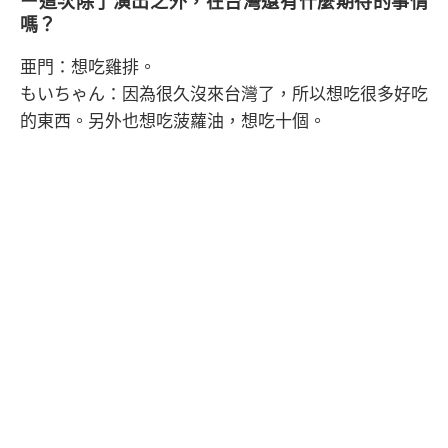
ー這次除了演出之外，在台灣還有什麼期待的事情
嗎？
亜門：想吃雞排。
もいちゃん：因為很久沒來台灣了，所以想吃很多好吃
的東西。另外也想吃菠蘿油，想吃十個。