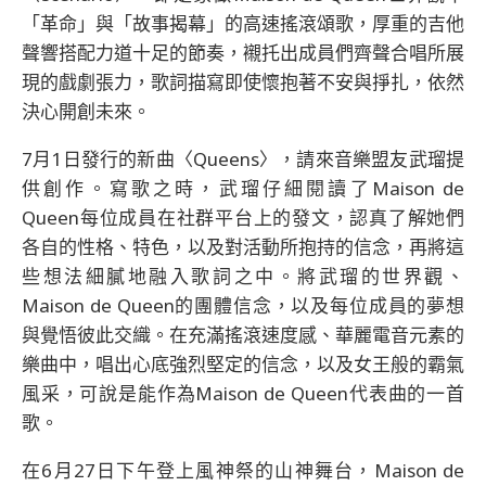
「革命」與「故事揭幕」的高速搖滾頌歌，厚重的吉他
聲響搭配力道十足的節奏，襯托出成員們齊聲合唱所展
現的戲劇張力，歌詞描寫即使懷抱著不安與掙扎，依然
決心開創未來。
7月1日發行的新曲〈Queens〉，請來音樂盟友武瑠提
供創作。寫歌之時，武瑠仔細閱讀了Maison de
Queen每位成員在社群平台上的發文，認真了解她們
各自的性格、特色，以及對活動所抱持的信念，再將這
些想法細膩地融入歌詞之中。將武瑠的世界觀、
Maison de Queen的團體信念，以及每位成員的夢想
與覺悟彼此交織。在充滿搖滾速度感、華麗電音元素的
樂曲中，唱出心底強烈堅定的信念，以及女王般的霸氣
風采，可說是能作為Maison de Queen代表曲的一首
歌。
在6月27日下午登上風神祭的山神舞台，Maison de