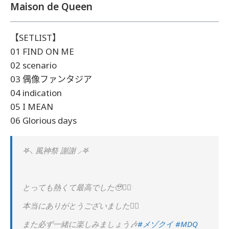
Maison de Queen
【SETLIST】
01 FIND ON ME
02 scenario
03 偶像ファンタジア
04 indication
05 I MEAN
06 Glorious days
𖤐⸜ 風神祭 謝謝 ⸝𖤐
とっても熱くて最高でした🥹✊🏻
本当にありがとうございました❤️‍🔥
また必ず一緒に楽しみましょう🎶
#メゾクイ
#MDQ