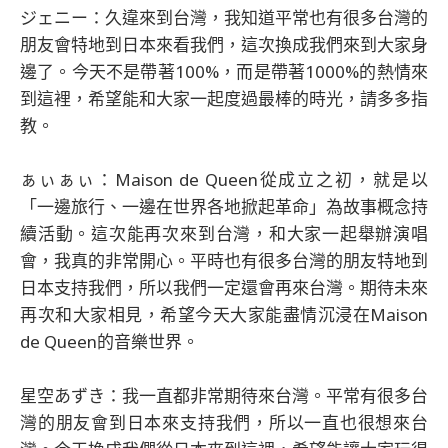
ジェニー：久違來到台灣，我知道平常也有很多台灣的
朋友會特地到日本來看我們，這次換成我們來到大家身
邊了。今天不是帶著100%，而是帶著1000%的熱情來
到這裡，希望能和大家一起度過最棒的時光，請多多指
教。
ぁぃぁぃ：Maison de Queen從成立之初，就是以
「一邊旅行、一邊在世界各地掀起革命」為故事概念持
續活動。這次能再次來到台灣，和大家一起舉辦演唱
會，我真的非常開心。平時也有很多台灣的朋友特地到
日本支持我們，所以我們一定還會再來台灣。期待未來
再次和大家相見，希望今天大家能盡情沉浸在Maison
de Queen的音樂世界。
星空あずき：我一直都非常期待來台灣。平常有很多台
灣的朋友會到日本來支持我們，所以一直也很想來台