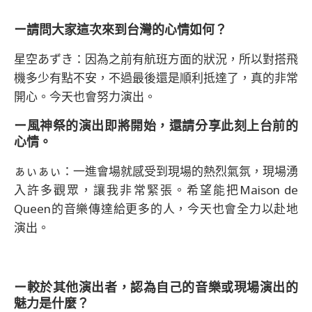
ー請問大家這次來到台灣的心情如何？
星空あずき：因為之前有航班方面的狀況，所以對搭飛
機多少有點不安，不過最後還是順利抵達了，真的非常
開心。今天也會努力演出。
ー風神祭的演出即將開始，還請分享此刻上台前的
心情。
ぁぃぁぃ：一進會場就感受到現場的熱烈氣氛，現場湧
入許多觀眾，讓我非常緊張。希望能把Maison de
Queen的音樂傳達給更多的人，今天也會全力以赴地
演出。
ー較於其他演出者，認為自己的音樂或現場演出的
魅力是什麼？