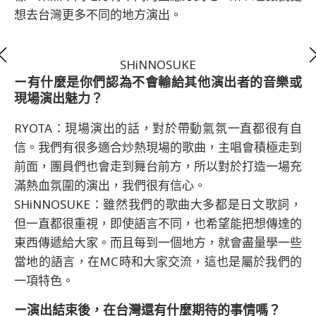
想去台灣更多不同的地方演出。
SHiNNOSUKE
ー有什麼是你們認為不會輸給其他演出者的音樂或
現場演出魅力？
RYOTA：現場演出的話，對於帶動氣氛一直都很有自
信。我們有很多適合炒熱現場的歌曲，主唱會積極走到
前面，團員們也會走到舞台前方，所以對於打造一場充
滿熱血氛圍的演出，我們很有信心。
SHiNNOSUKE：雖然我們的歌曲大多都是日文歌詞，
但一直都很重視，即使語言不同，也希望能把想傳達的
東西傳遞給大家。而且每到一個地方，就會盡量學一些
當地的語言，在MC時和大家交流，這也是屬於我們的
一項特色。
ー演出結束後，在台灣還有什麼期待的事情嗎？