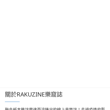
關於RAKUZINE樂窟誌
融合紙本雜誌靈魂而淬鍊出的線上音樂誌！走過疫情的影