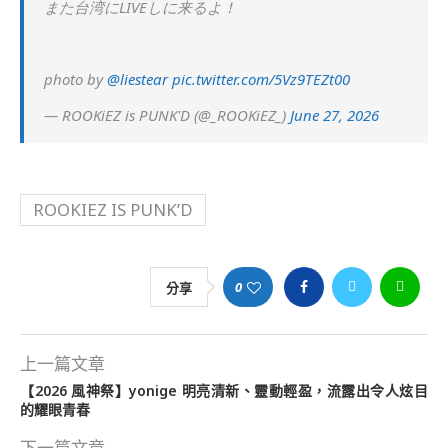
また台湾にLIVEしに来るよ！
photo by
@liestear
pic.twitter.com/5Vz9TEZt00
— ROOKiEZ is PUNK'D (@_ROOKiEZ_)
June 27, 2026
ROOKIEZ IS PUNK’D
0
分享
上一篇文章
【2026 風神祭】yonige 明亮清新、靈動輕盈，流露出令人炫目
的耀眼青春
下一篇文章