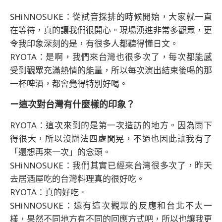
SHiNNOSUKE：從試音採排的時候開始，大家就一直
在等待，真的讓我們很開心。現場湧進非常多觀眾，更
令我印象深刻的是，有很多人都聽得懂日文。
RYOTA：是啊，我們來台灣也很多次了，每次都能感
受到觀眾充滿熱情的能量，所以每次演出結束後喝的那
一杯啤酒，都會覺得特別好喝。
ー這次對台灣有什麼樣的印象？
RYOTA：這次來到的是第一次造訪的地方。因為雨下
得很大，所以沒辦法四處閒晃，不過也因此讓我有了
「還想再來一次」的念頭。
SHiNNOSUKE：我們其實已經來台灣很多次了，昨天
去居酒屋吃的台灣料理真的很好吃。
RYOTA：真的好吃。
SHiNNOSUKE：還有這次觀眾的反應和台北不太一
樣，果然不同地方有不同的回應方式吧，所以也讓我更