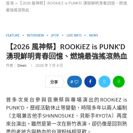
首頁
»
【2026 風神祭】ROOKiEZ is PUNK’D 湧現鮮明青春回憶、燃燒
最強搖滾熱血
FEATURE
INTERVIEW
JPOP
LIVE INFO
NEWS
【2026 風神祭】ROOKiEZ is PUNK’D
湧現鮮明青春回憶、燃燒最強搖滾熱血
作者：
Deen
2026 年 7 月 4 日
0
分享
曾多次來台參與音樂祭與專場演出的ROOKiEZ is
PUNK’D，歷經活動休止等變動，時隔多年以兩人編制
（主唱兼吉他手SHiNNOSUKE、貝斯手RYOTA）再度
來台演出。雖然是第一次在新竹表演，卻仍像是回到熟
悉的老地方與熱血的台灣粉絲相見歡。