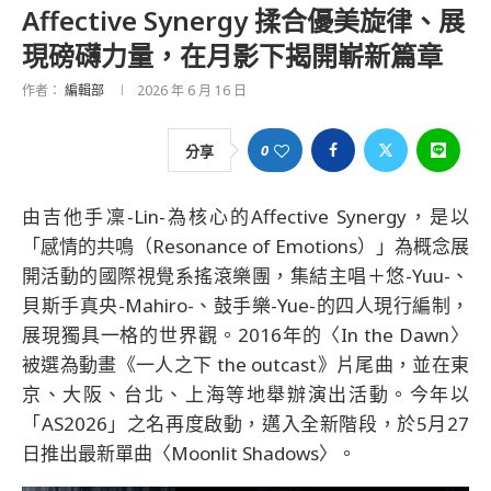
Affective Synergy 揉合優美旋律、展
現磅礴力量，在月影下揭開嶄新篇章
作者：
編輯部
2026 年 6 月 16 日
0
分享
由吉他手凜-Lin-為核心的Affective Synergy，是以
「感情的共鳴（Resonance of Emotions）」為概念展
開活動的國際視覺系搖滾樂團，集結主唱＋悠-Yuu-、
貝斯手真央-Mahiro-、鼓手樂-Yue-的四人現行編制，
展現獨具一格的世界觀。2016年的〈In the Dawn〉
被選為動畫《一人之下 the outcast》片尾曲，並在東
京、大阪、台北、上海等地舉辦演出活動。今年以
「AS2026」之名再度啟動，邁入全新階段，於5月27
日推出最新單曲〈Moonlit Shadows〉。