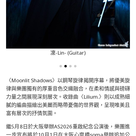
凜-Lin- (Guitar)
〈Moonlit Shadows〉以鋼琴旋律揭開序幕，將優美旋
律與樂團獨有的厚重音色交織融合，在柔和情感與磅礴
力量之間展現深刻層次。收錄曲〈Lilium.〉則以成熟細
膩的編曲描繪出美麗而略帶憂傷的世界觀，呈現唯美且
富有層次的抒情氛圍。
繼5月8日於大阪舉辦AS2026重啟紀念公演後，樂團進
一步宣布將於10月1日在大阪心齋橋soma舉辦追加公