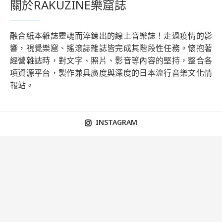
關於RAKUZINE樂窟誌
融合紙本雜誌靈魂而淬鍊出的線上音樂誌！走過疫情的影
響，視覺樂窟、搖滾誌雜誌皆完成其階段性任務。懷抱著
經營雜誌時，對文字、照片、影音等內容的堅持，整合各
項資源平台，製作兼具廣度與深度的日本流行音樂文化情
報站。
INSTAGRAM