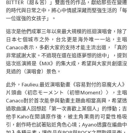
BITTER（甜＆苦）」雙面性的作品，獻給那些在變遷
的時代與日常之中，將心中情感深藏而堅強生活的「每
一位逞強的女孩子」。
這次是他們成軍三年以來最大規模的巡迴演唱會，除了
日本七個城市之外，台北更是海外唯一一站，主唱
Canaco表示，多虧大家的支持才能主流出道，「真的
非常感謝大家。不過現在還在追逐夢想的途中」，提到
這次巡演將是《MiX》的集大成，希望與大家共創還沒
見過的（演唱會）景色。
此外，Faulieu.最近演唱動畫《容易對付的惡魔大人》
片頭曲〈初恋モーメント（初戀Moment）〉，主唱
Canaco對於首次能參與動畫主題曲相當高興，希望透
過歌曲讓人回想起「第一次喜歡上某個人」的悸動；吉
他手Kaho在閱讀原作後，被主角果南的可愛性格吸
引，創作時也試著貼近角色心境；Ayano透露在編曲中
加入多種元素，讓作品在POP與ROCK之間取得平衡，