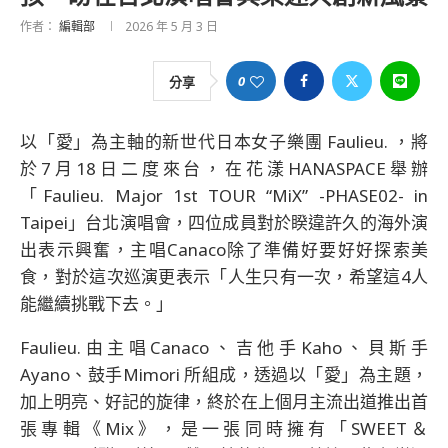
作者：
編輯部
2026 年 5 月 3 日
0
分享
以「愛」為主軸的新世代日本女子樂團 Faulieu. ，將
於7月18日二度來台，在花漾HANASPACE舉辦
「Faulieu. Major 1st TOUR “MiX” -PHASE02- in
Taipei」台北演唱會，四位成員對於睽違許久的海外演
出表示興奮，主唱Canaco除了準備好要好好探索美
食，對於這次巡演更表示「人生只有一次，希望這4人
能繼續挑戰下去。」
Faulieu.由主唱Canaco、吉他手Kaho、貝斯手
Ayano、鼓手Mimori 所組成，透過以「愛」為主題，
加上明亮、好記的旋律，終於在上個月主流出道推出首
張專輯《Mix》，是一張同時擁有「SWEET＆