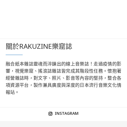
關於RAKUZINE樂窟誌
融合紙本雜誌靈魂而淬鍊出的線上音樂誌！走過疫情的影
響，視覺樂窟、搖滾誌雜誌皆完成其階段性任務。懷抱著
經營雜誌時，對文字、照片、影音等內容的堅持，整合各
項資源平台，製作兼具廣度與深度的日本流行音樂文化情
報站。
INSTAGRAM