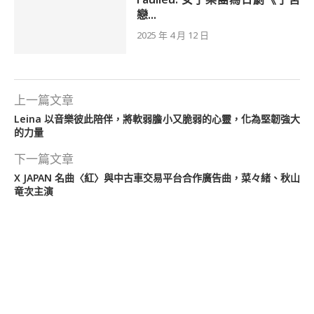
戀...
2025 年 4 月 12 日
上一篇文章
Leina 以音樂彼此陪伴，將軟弱膽小又脆弱的心靈，化為堅韌強大
的力量
下一篇文章
X JAPAN 名曲〈紅〉與中古車交易平台合作廣告曲，菜々緒、秋山
竜次主演