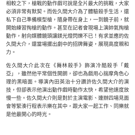
相較之下，槍戰的動作戲可說是全片最大的挑戰，大家
必須非常有默契。而佐久間大介為了體驗殺手生活，還
私下自己準備模型槍，隨身帶在身上，一到鏡子前，就
開始練習掏槍的動作。甚至在記者會現場上演帥氣掏槍
動作，射向媒體鏡頭讓鎂光燈閃爍不已！有求並應的佐
久間大介，還當場擺出劇中的招牌舞姿，展現高度親和
力。
佐久間大介此次在《舞林殺手》飾演冷酷殺手「戴
亞」，雖然他平常個性開朗，卻也為戲用心揣摩角色心
理的黑暗面。導演內田英治十分讚許佐久間大介的演
技，但卻表示他演出動作戲時動作太快，希望他速度放
慢一些。佐久間大介則是對於主演電影、連辦四場見面
會等緊湊行程表示樂在其中，跟大家一起工作、同樂就
是他最開心的時光。