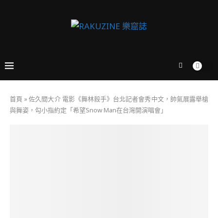
首頁
»
佐久間大介 電影《舞林殺手》台北記者會秀中文，帥氣展露舉槍
與舞姿，勾小指約定「希望Snow Man在台灣開演唱會」