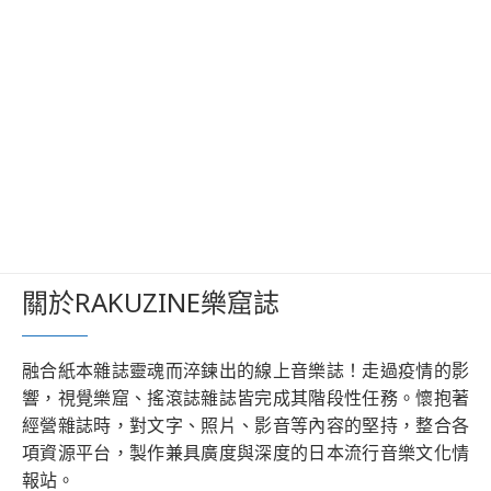
關於RAKUZINE樂窟誌
融合紙本雜誌靈魂而淬鍊出的線上音樂誌！走過疫情的影
響，視覺樂窟、搖滾誌雜誌皆完成其階段性任務。懷抱著
經營雜誌時，對文字、照片、影音等內容的堅持，整合各
項資源平台，製作兼具廣度與深度的日本流行音樂文化情
報站。