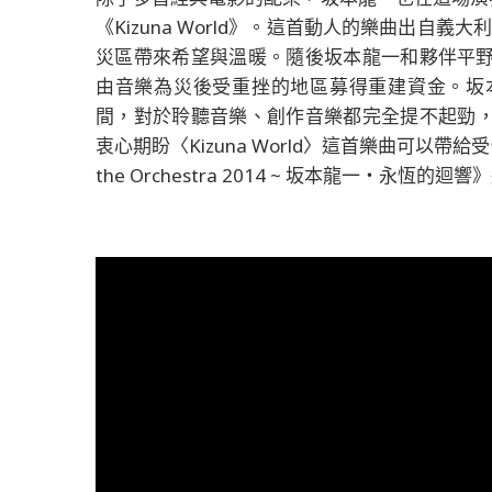
《Kizuna World》。這首動人的樂曲出自義大利當
災區帶來希望與溫暖。隨後坂本龍一和夥伴平野友康
由音樂為災後受重挫的地區募得重建資金。坂
間，對於聆聽音樂、創作音樂都完全提不起勁
衷心期盼〈Kizuna World〉這首樂曲可以帶給受傷的人
the Orchestra 2014 ~ 坂本龍一・永恆的