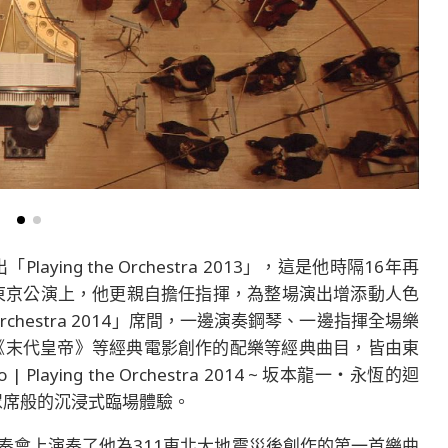
ing the Orchestra 2013」，這是他時隔16年再
的東京公演上，他更親自擔任指揮，為整場演出增添動人色
Orchestra 2014」席間，一邊演奏鋼琴、一邊指揮全場樂
《末代皇帝》等經典電影創作的配樂等經典曲目，皆由東
Playing the Orchestra 2014 ~ 坂本龍一・永恆的迴
眾席般的沉浸式臨場體驗。
奏會上演奏了他為311東北大地震災後創作的第一首樂曲