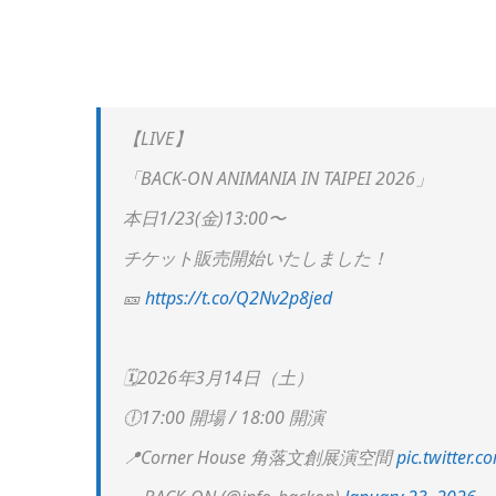
【LIVE】
「BACK-ON ANIMANIA IN TAIPEI 2026」
本日1/23(金)13:00〜
チケット販売開始いたしました！
🎫
https://t.co/Q2Nv2p8jed
🗓️2026年3月14日（土）
🕕17:00 開場 / 18:00 開演
📍Corner House 角落文創展演空間
pic.twitter