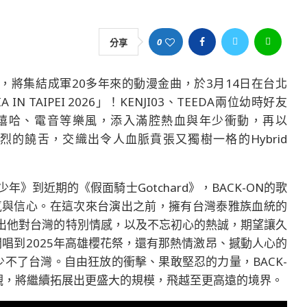
0
分享
N，將集結成軍20多年來的動漫金曲，於3月14日在台北
 IN TAIPEI 2026」！KENJI03、TEEDA兩位幼時好友
行、嘻哈、電音等樂風，添入滿腔熱血與年少衝動，再以
感強烈的饒舌，交織出令人血脈賁張又獨樹一格的Hybrid
》到近期的《假面騎士Gotchard》，BACK-ON的歌
氣與信心。在這次來台演出之前，擁有台灣泰雅族血統的
，流露出他對台灣的特別情感，以及不忘初心的熱誠，期望讓久
開唱到2025年高雄櫻花祭，還有那熱情激昂、撼動人心的
少不了台灣。自由狂放的衝擊、果敢堅忍的力量，BACK-
觀，將繼續拓展出更盛大的規模，飛越至更高遠的境界。