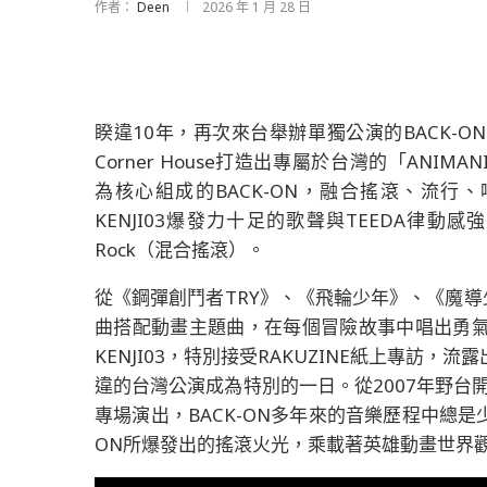
作者：
Deen
2026 年 1 月 28 日
睽違10年，再次來台舉辦單獨公演的BACK-O
Corner House打造出專屬於台灣的「ANIMANIA
為核心組成的BACK-ON，融合搖滾、流
KENJI03爆發力十足的歌聲與TEEDA律動
Rock（混合搖滾）。
從《鋼彈創鬥者TRY》、《飛輪少年》、《魔導少年
曲搭配動畫主題曲，在每個冒險故事中唱出勇
KENJI03，特別接受RAKUZINE紙上專訪
違的台灣公演成為特別的一日。從2007年野台
專場演出，BACK-ON多年來的音樂歷程中總是
ON所爆發出的搖滾火光，乘載著英雄動畫世界