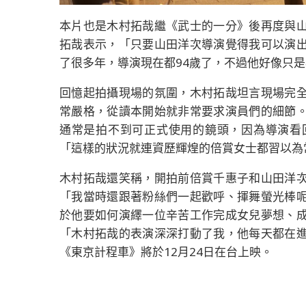
本片也是木村拓哉繼《武士的一分》後再度與
拓哉表示，「只要山田洋次導演覺得我可以演
了很多年，導演現在都94歲了，不過他好像只
回憶起拍攝現場的氛圍，木村拓哉坦言現場完
常嚴格，從讀本開始就非常要求演員們的細節
通常是拍不到可正式使用的鏡頭，因為導演看
「這樣的狀況就連資歷輝煌的倍賞女士都習以為
木村拓哉還笑稱，開拍前倍賞千惠子和山田洋
「我當時還跟著粉絲們一起歡呼、揮舞螢光棒
於他要如何演繹一位辛苦工作完成女兒夢想、
「木村拓哉的表演深深打動了我，他每天都在
《東京計程車》將於12月24日在台上映。