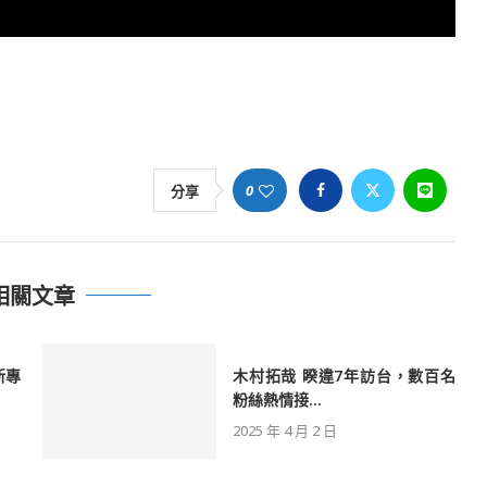
0
分享
相關文章
新專
木村拓哉 睽違7年訪台，數百名
粉絲熱情接...
2025 年 4 月 2 日