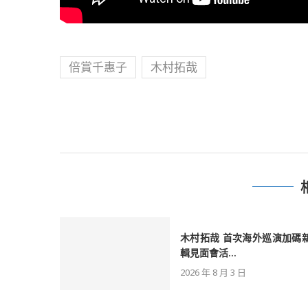
倍賞千惠子
木村拓哉
木村拓哉 首次海外巡演加碼
輯見面會活...
2026 年 8 月 3 日