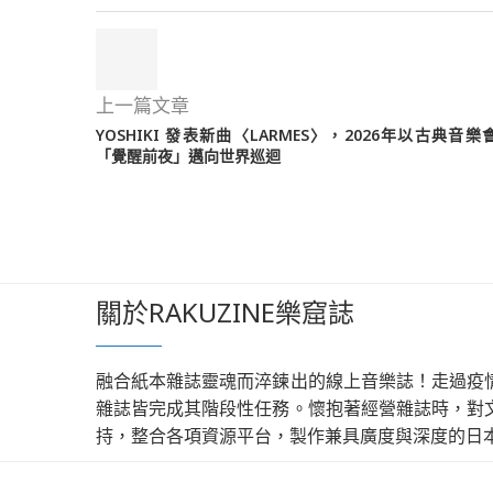
上一篇文章
YOSHIKI 發表新曲〈LARMES〉，2026年以古典音樂
「覺醒前夜」邁向世界巡迴
關於RAKUZINE樂窟誌
融合紙本雜誌靈魂而淬鍊出的線上音樂誌！走過疫
雜誌皆完成其階段性任務。懷抱著經營雜誌時，對
持，整合各項資源平台，製作兼具廣度與深度的日