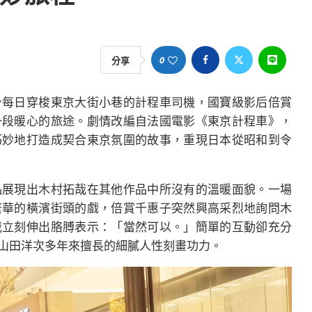
0
分享
身每日穿梭東京大街小巷的計程車司機，國寶級影后倍賞
一段暖心的旅途。劇情改編自法國電影《東京計程車》，
巧妙地打造成契合東京氛圍的故事，重現日本從昭和到令
品展現出木村拓哉在其他作品中所沒有的溫暖面貌。一場
繁華的橫濱街頭的戲，倍賞千惠子突然興高采烈地詢問木
哉立刻伸出胳膊表示：「當然可以。」簡單的互動卻充分
山田洋次多年來擅長的細膩人性刻畫功力。