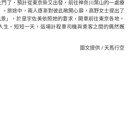
上門了，預計從東京柴又出發，前往神奈川葉山的一處療
飾）。旅途中，兩人逐漸對彼此敞開心扉，高野女士提出了
風景」，於是宇佐美依照她的要求，開車前往東京各地。
人生。短短一天，這場計程車司機與乘客之間的偶然邂
圖文提供 / 天馬行空