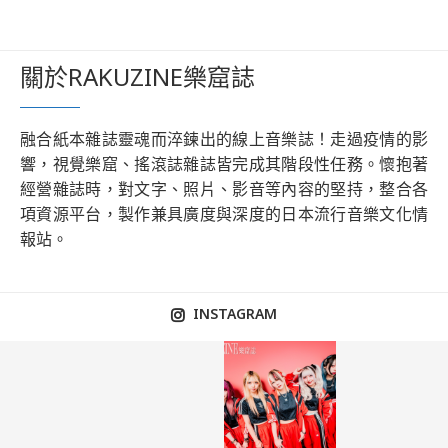
關於RAKUZINE樂窟誌
融合紙本雜誌靈魂而淬鍊出的線上音樂誌！走過疫情的影
響，視覺樂窟、搖滾誌雜誌皆完成其階段性任務。懷抱著
經營雜誌時，對文字、照片、影音等內容的堅持，整合各
項資源平台，製作兼具廣度與深度的日本流行音樂文化情
報站。
INSTAGRAM