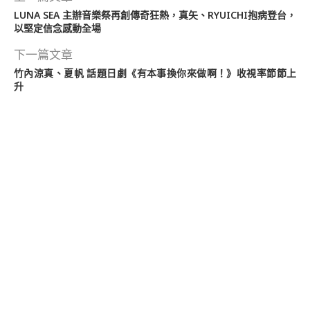
LUNA SEA 主辦音樂祭再創傳奇狂熱，真矢、RYUICHI抱病登台，
以堅定信念感動全場
下一篇文章
竹內涼真、夏帆 話題日劇《有本事換你來做啊！》收視率節節上
升