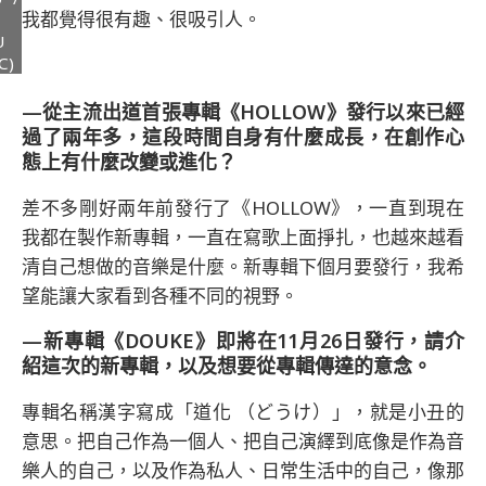
我都覺得很有趣、很吸引人。
U
C)
—從主流出道首張專輯《HOLLOW》發行以來已經
過了兩年多，這段時間自身有什麼成長，在創作心
態上有什麼改變或進化？
差不多剛好兩年前發行了《HOLLOW》，一直到現在
我都在製作新專輯，一直在寫歌上面掙扎，也越來越看
清自己想做的音樂是什麼。新專輯下個月要發行，我希
望能讓大家看到各種不同的視野。
—新專輯《DOUKE》即將在11月26日發行，請介
紹這次的新專輯，以及想要從專輯傳達的意念。
專輯名稱漢字寫成「道化 （どうけ）」，就是小丑的
意思。把自己作為一個人、把自己演繹到底像是作為音
樂人的自己，以及作為私人、日常生活中的自己，像那