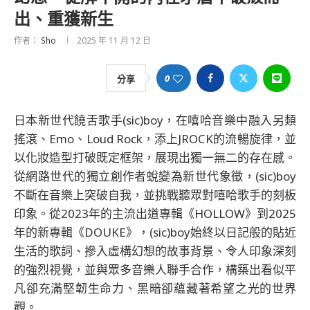
出、重獲新生
作者：
Sho
2025 年 11 月 12 日
0
分享
日本新世代饒舌歌手(sic)boy，在嘻哈音樂中融入另類
搖滾、Emo、Loud Rock，添上JROCK的流暢旋律，並
以化妝造型打破既定框架，展現出獨一無二的存在感。
從網路世代的獨立創作者蛻變為新世代象徵，(sic)boy
不斷在音樂上突破自我，並挑戰聽眾對嘻哈歌手的刻板
印象。從2023年的主流出道專輯《HOLLOW》到2025
年的新專輯《DOUKE》，(sic)boy始終以日記般的貼近
生活的歌詞、摻入虛構幻想的故事背景、令人印象深刻
的強烈視覺，並與眾多音樂人聯手合作，構築出看似平
凡卻充滿堅韌生命力、黑暗卻蘊藏著希望之光的世界
觀。