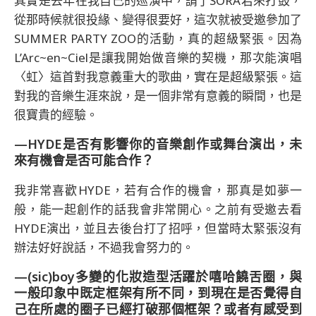
其實是去年在我自己的巡演中，請了SORA君來打鼓，
從那時候就很投緣、變得很要好，這次就被受邀參加了
SUMMER PARTY ZOO的活動，真的超級緊張。因為
L’Arc~en~Ciel是讓我開始做音樂的契機，那次能演唱
〈虹〉這首對我意義重大的歌曲，實在是超級緊張。這
對我的音樂生涯來說，是一個非常有意義的瞬間，也是
很寶貴的經驗。
—HYDE是否有影響你的音樂創作或舞台演出，未
來有機會是否可能合作？
我非常喜歡HYDE，若有合作的機會，那真是如夢一
般，能一起創作的話我會非常開心。之前有受邀去看
HYDE演出，並且去後台打了招呼，但當時太緊張沒有
辦法好好說話，不過我會努力的。
—(sic)boy多變的化妝造型活躍於嘻哈饒舌圈，與
一般印象中既定框架有所不同，到現在是否覺得自
己在所處的圈子已經打破那個框架？或者有感受到