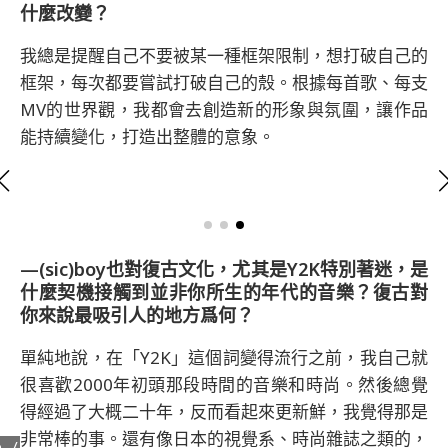
什麼改變？
我總是提醒自己不要被某一種框架限制，想打破自己的
框架，每次都要嘗試打破自己的殼。根據每首歌、每支
MV的世界觀，我都會去創造新的形象與氛圍，讓作品
能持續變化，打造出整體的意象。
—(sic)boy也對復古文化，尤其是Y2K特別著迷，是
什麼契機接觸到並非你所生的年代的音樂？復古對
你來說最吸引人的地方爲何？
單純地說，在「Y2K」這個詞變得流行之前，我自己就
很喜歡2000年初頭那段時間的音樂和時尚。然後總覺
得經過了大概二十年，反而看起來更新鮮，我覺得那是
非常棒的事。還有像日本的視覺系、時尚雜誌之類的，
o /