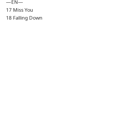
—EN—
17 Miss You
18 Falling Down