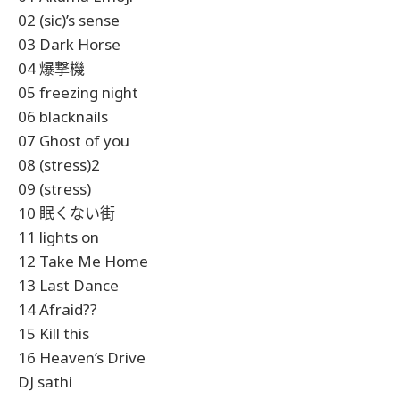
02 (sic)’s sense
03 Dark Horse
04 爆撃機
05 freezing night
06 blacknails
07 Ghost of you
08 (stress)2
09 (stress)
10 眠くない街
11 lights on
12 Take Me Home
13 Last Dance
14 Afraid??
15 Kill this
16 Heaven’s Drive
DJ sathi