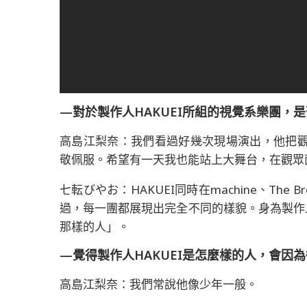
—對於製作人HAKUEI所組的視覺系樂團，
高島江梨奈：我們看過好幾次現場演出，他把
敬佩服。希望有一天我也能站上大舞台，在觀眾
七転びやお：HAKUEI同時在machine、The B
過，每一團都展現出完全不同的樣貌。身為製作人
那樣的人」。
—覺得製作人HAKUEI是怎麼樣的人，會因
高島江梨奈：我們常說他像少年一般。