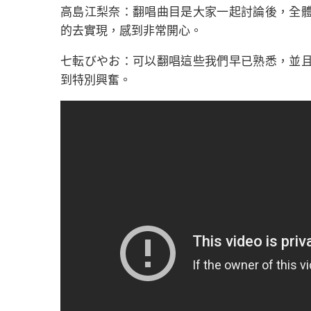
高島江梨奈：翻唱曲目是大家一起討論後，全
的去實現，感到非常開心。
七転びやお：可以翻唱這些我們早已熟悉，並
到特別興奮。