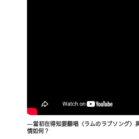
—當初在得知要翻唱〈ラムのラブソング〉與〈キ
情如何？