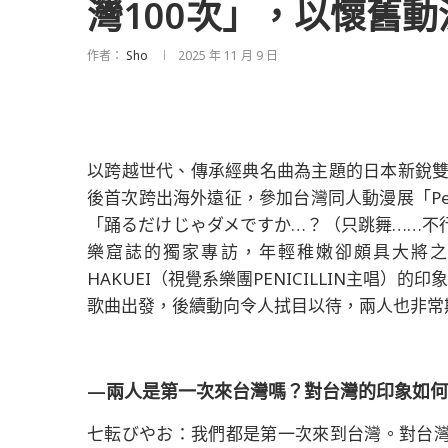
灣100次」，以懷舊
作者：
Sho
2025 年 11 月 9 日
以跨越世代、傳承經典名曲為主題的日本新銳雙人
後首次跨出海外遠征，參加台灣同人動漫展「Peti
「踊るだけじゃダメですか…？（只跳舞……不
樂窟誌的獨家專訪，年輕稚嫩卻頗具大將
HAKUEI（視覺系樂團PENICILLIN主唱）
歌曲出發，後續動向令人拭目以待，兩人也非常
—兩人是第一次來台灣嗎？對台灣的印象如何
七転びやお：我們都是第一次來到台灣。對台