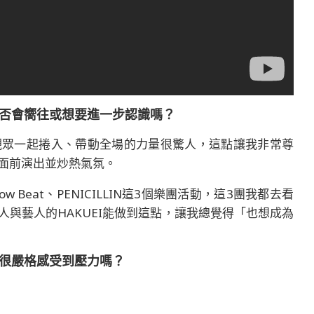
是否會嚮往或想要進一步認識嗎？
觀眾一起捲入、帶動全場的力量很驚人，這點讓我非常尊
面前演出並炒熱氣氛。
row Beat、PENICILLIN這3個樂團活動，這3團我都去看
與藝人的HAKUEI能做到這點，讓我總覺得「也想成為
為很嚴格感受到壓力嗎？