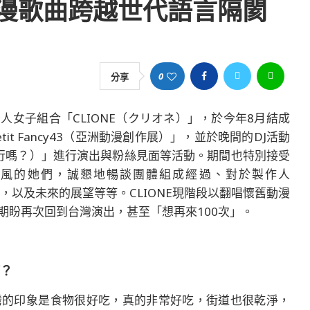
動漫歌曲跨越世代語言隔閡
0
分享
女子組合「CLIONE（クリオネ）」，於今年8月結成
t Fancy43（亞洲動漫創作展）」，並於晚間的DJ活動
行嗎？）」進行演出與粉絲見面等活動。期間也特別接受
之風的她們，誠懇地暢談團體組成經過、對於製作人
的印象，以及未來的展望等等。CLIONE現階段以翻唱懷舊動漫
期盼再次回到台灣演出，甚至「想再來100次」。
？
灣的印象是食物很好吃，真的非常好吃，街道也很乾淨，