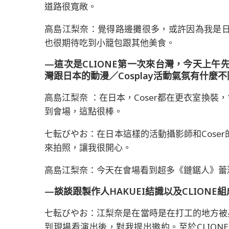
道路很寬敞。
高島江梨奈：覺得路邊攤很多，或許因為我是
也很期待吃到小籠包跟其他美食。
—這次是CLIONE第一次來台灣，今天上午先參加
灣跟日本的動漫／Cosplay活動氣氛有什麼
高島江梨奈 ：在日本，Coser都在更衣室換裝
到會場，這點很棒。
七転びやお：在日本這樣的活動攝影師和Cose
來拍照，讓我很開心。
高島江梨奈：今天在會場看到超多《鏈鋸人》蕾潔
—談談跟製作人HAKUEI結識以及CLIONE
七転びやお：江梨奈是在當時是在打工的地方被星
到現場看演出後，對我提出邀約。至於CLIO