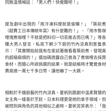
同胞溫情喊話：「男人們！快覺醒吧！」
提及劇中出現的「用冷凍料理就是偷懶！」「築前煮
（超費工日本傳統年菜）有什麼難的！」、「用市售咖
哩塊煮咖哩？不就是把料切一切丟進去而已嗎？」等各
種大男人發言，私底下鮮少下廚的竹內涼真則害羞表
示：「其實開拍前我有在家試著做看看築前煮，發現真
的超級麻煩的！」還加碼透露自己曾為了煮咖哩去採買
食材，而隨心所欲挑選的結果，就是結帳時才驚覺食材
費高達一萬七千多日幣，讓他嚇了一大跳。
相較於不擅廚藝的竹內涼真，夏帆則跟劇中溫柔賢慧的
女主角一樣善於烹飪，日本料理更是她的拿手領域，但
被問到與角色的其他相似之處時，夏帆苦笑表示：「我