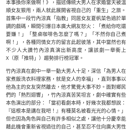
本事換你來做啊！》，描述傳統大男人在求婚當天被溫
順女友狠甩，兩人就此展開省視自己的「重生」之旅。
首集中一段竹內涼真「指教」同居女友夏帆菜色過於單
調的戲碼，瞬間引爆日本廣大網友怒火：「煮給你吃還
要嫌！」「整桌咖啡色怎麼了嗎？」「不然你自己煮
啊！」，各種同情女方的留言此起彼落，其中當然也有
不少人大讚竹內涼真演出新高度，讓該劇一舉衝上
X（原「推特」）趨勢排行榜冠軍。
竹內涼真在劇中一舉一動大男人十足，深信「為男人在
家煮飯洗衣料理家務，就是女人的幸福」，直到事事以
他為主的女友突然離去，他才驚覺大事不妙。面對鄉民
們的「熱烈迴響」，竹內涼真苦笑坦言，劇中確實有些
本色演出的部分：「當初看劇本時，好幾次我都想說：
『這根本是講在我吧！』有種莫名被看光光的心情。」
但也因為角色與自己有許多相似之處，讓他十分慶幸能
藉此機會重新省視過往的自己，甚至忍不住向廣大男性