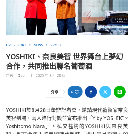
LIVE REPORT
NEWS
VROCK
YOSHIKI、奈良美智 世界舞台上夢幻
合作，共同推出聯名葡萄酒
作者：
Deen
2025 年 8 月 28 日
0
分享
YOSHIKI於8月28日舉辦記者會，邀請現代藝術家奈良
美智到場，兩人進行對談並宣布推出「Y by YOSHIKI ×
Yoshitomo Nara」。私交甚篤的YOSHIKI與奈良美