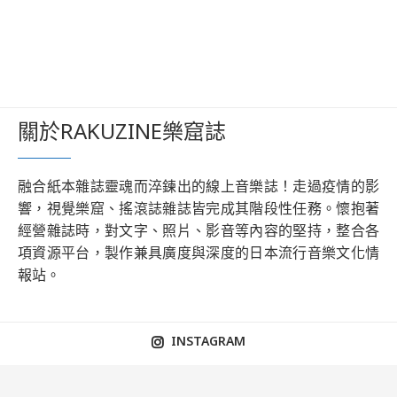
關於RAKUZINE樂窟誌
融合紙本雜誌靈魂而淬鍊出的線上音樂誌！走過疫情的影
響，視覺樂窟、搖滾誌雜誌皆完成其階段性任務。懷抱著
經營雜誌時，對文字、照片、影音等內容的堅持，整合各
項資源平台，製作兼具廣度與深度的日本流行音樂文化情
報站。
INSTAGRAM