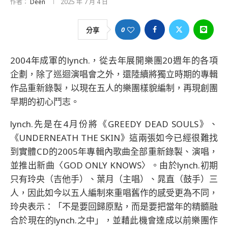
作者：
Deen
2025 年 7 月 4 日
0
分享
2004年成軍的lynch.，從去年展開樂團20週年的各項
企劃，除了巡迴演唱會之外，還陸續將獨立時期的專輯
作品重新錄製，以現在五人的樂團樣貌編制，再現創團
早期的初心鬥志。
lynch.先是在4月份將《GREEDY DEAD SOULS》、
《UNDERNEATH THE SKIN》這兩張如今已經很難找
到實體CD的2005年專輯內歌曲全部重新錄製、演唱，
並推出新曲〈GOD ONLY KNOWS〉。由於lynch.初期
只有玲央（吉他手）、葉月（主唱）、晁直（鼓手）三
人，因此如今以五人編制來重唱舊作的感受更為不同，
玲央表示：「不是要回歸原點，而是要把當年的精髓融
合於現在的lynch.之中」，並藉此機會達成以前樂團作