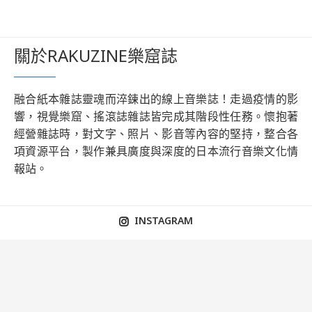
關於RAKUZINE樂窟誌
融合紙本雜誌靈魂而淬鍊出的線上音樂誌！走過疫情的影
響，視覺樂窟、搖滾誌雜誌皆完成其階段性任務。懷抱著
經營雜誌時，對文字、照片、影音等內容的堅持，整合各
項資源平台，製作兼具廣度與深度的日本流行音樂文化情
報站。
INSTAGRAM