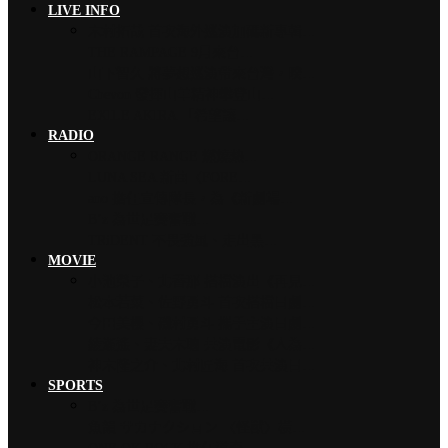
LIVE INFO
木村拓哉 首次海外巡演加碼新專輯…
THE RAMPAGE 9月來台…
山下智久 將夢想巡演帶來台灣，暌…
Chevon 發揮山羊精神攀登山…
EXILE AKIRA 「希望讓…
RADIO
ORANGE RANGE 燃燒熱…
LUNA SEA 新曲〈FORE…
ano 擔任宣傳隊長，為《新劇場…
B’z 為世足賽奮戰…
TRiDENT 不畏強風、走出黑…
MOVIE
小池榮子、北香那 搭檔演出《再見…
松本若菜、佐野勇斗 首次搭檔日劇…
今田美櫻、磯村勇斗 攜手主演日劇…
綾瀨遙、妻夫木聰 共演電影《人為…
神木隆之介、北村匠海 首次共演日…
SPORTS
B’z 為世足賽奮戰…
魚韻 サカナクション 〈怪獸〉橫…