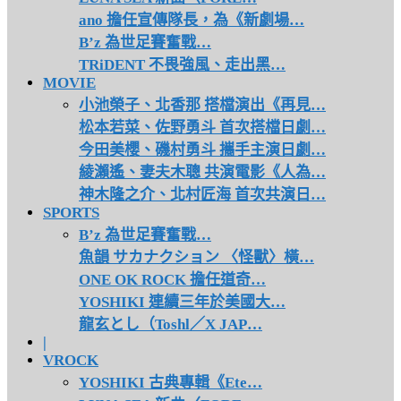
ano 擔任宣傳隊長，為《新劇場…
B’z 為世足賽奮戰…
TRiDENT 不畏強風、走出黑…
MOVIE
小池榮子、北香那 搭檔演出《再見…
松本若菜、佐野勇斗 首次搭檔日劇…
今田美櫻、磯村勇斗 攜手主演日劇…
綾瀨遙、妻夫木聰 共演電影《人為…
神木隆之介、北村匠海 首次共演日…
SPORTS
B’z 為世足賽奮戰…
魚韻 サカナクション 〈怪獸〉橫…
ONE OK ROCK 擔任道奇…
YOSHIKI 連續三年於美國大…
龍玄とし（Toshl／X JAP…
|
VROCK
YOSHIKI 古典專輯《Ete…