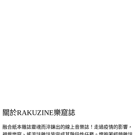
關於RAKUZINE樂窟誌
融合紙本雜誌靈魂而淬鍊出的線上音樂誌！走過疫情的影響，
視覺樂窟、搖滾誌雜誌皆完成其階段性任務。懷抱著經營雜誌