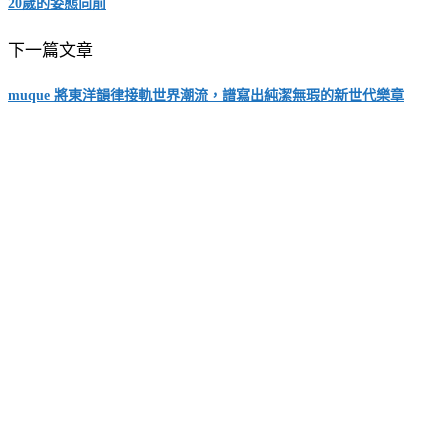
20歲的姿態向前
下一篇文章
muque 將東洋韻律接軌世界潮流，譜寫出純潔無瑕的新世代樂章