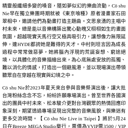
精靈般纖細多變的嗓音，隨如夢似幻的樂曲流動，Cö shu
Nie早在獨立樂團時期就被《東京喰種》原者漫畫家石田
翠相中，邀請他們為動畫打造主題曲。文思泉湧的主唱中
村未來，總是能以音樂構築出驚心動魄又栩栩如生的畫面
氛圍，超越現實天馬行空又極具吸引力，讓想像力無限延
伸，連HYDE都誇她是難得的天才。中村則坦言因為成長
過程中常常做惡夢，她將腦內浮現的荒誕妄想、窮途絕
境，以具體化的音樂描繪出來，為心底無處安放的孤獨、
難以消化的情感，打造出一個避風港，並以現場演出帶領
聽眾自在穿越在現實與幻境之中。
Cö shu Nie於2023年夏天來台參與音樂祭演出後，讓大批
台灣粉絲念念不忘，紛紛許願專場演出。曾至世界各國演
出的團員中村未來、松本駿介更對台灣觀眾的熱情回應印
象深刻，期望透過專場呈現出完整的音樂風貌，與樂迷有
更多交流時間。【 Cö shu Nie Live in Taipei 】將於5月24
日在Breeze MEGA Studio舉行，票價為VVIP票3500 / VIP