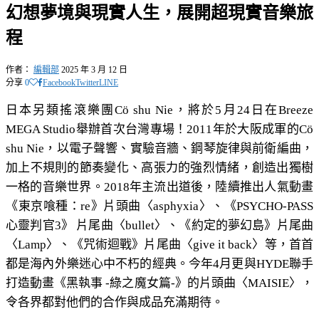
幻想夢境與現實人生，展開超現實音樂旅
程
作者：
編輯部
2025 年 3 月 12 日
分享
0
Facebook
Twitter
LINE
日本另類搖滾樂團Cö shu Nie，將於5月24日在Breeze
MEGA Studio舉辦首次台灣專場！2011年於大阪成軍的Cö
shu Nie，以電子聲響、實驗音牆、鋼琴旋律與前衛編曲，
加上不規則的節奏變化、高張力的強烈情緒，創造出獨樹
一格的音樂世界。2018年主流出道後，陸續推出人氣動畫
《東京喰種：re》片頭曲〈asphyxia〉、《PSYCHO-PASS
心靈判官3》 片尾曲〈bullet〉、《約定的夢幻島》片尾曲
〈Lamp〉、《咒術迴戰》片尾曲〈give it back〉等，首首
都是海內外樂迷心中不朽的經典。今年4月更與HYDE聯手
打造動畫《黑執事 -綠之魔女篇-》的片頭曲〈MAISIE〉，
令各界都對他們的合作與成品充滿期待。