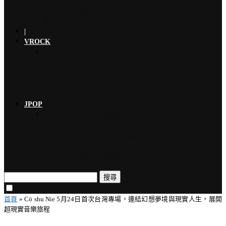
ONE OK ROCK 擔任道奇…
YOSHIKI 連續三年於美國大…
龍玄とし（Toshl／X JAP…
|
VROCK
YOSHIKI 古典專輯《Ete…
LUNA SEA 新曲〈FORE…
YOSHIKI 眾星雲集、心願實…
YOSHIKI 與MIYAVI共…
Affective Synerg…
JPOP
ORANGE RANGE 燃燒熱…
VIBY 青春少年的自由氛圍、夏…
木村拓哉 首次海外巡演加碼新專輯…
THE RAMPAGE 9月來台…
EMNW 融合饒舌節奏旋律，獻上…
搜尋
首頁
»
Cö shu Nie 5月24日首次台灣專場，連結幻想夢境與現實人生，展開
超現實音樂旅程