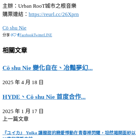
主辦：Urban RooT城市之根音樂
購票連結：
https://reurl.cc/26Xprn
Cö shu Nie
分享
0
Facebook
Twitter
LINE
相關文章
Cö shu Nie 變化自在、冶豔夢幻...
2025 年 4 月 18 日
HYDE、Cö shu Nie 首度合作...
2025 年 1 月 17 日
上一篇文章
『ユイカ』 Yuika 讓酸甜的戀愛悸動在青春裡閃耀，坦然揭開面紗以