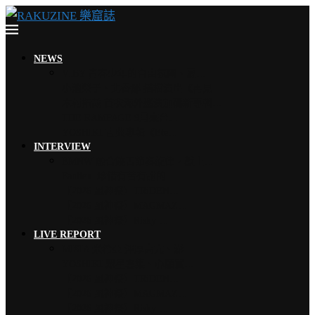
NEWS
VIBY 青春少年的自由氛圍、夏…
小池榮子、北香那 搭檔演出《再見…
木村拓哉 首次海外巡演加碼新專輯…
THE RAMPAGE 9月來台…
YOSHIKI 古典專輯《Ete…
INTERVIEW
EMNW 融合饒舌節奏旋律，獻上…
Faulieu. 珍惜有苦有甜的…
【2026 風神祭】TRiDEN…
【2026 風神祭】MAGMAZ…
【2026 風神祭】Risky …
LIVE REPORT
MISIA 米希亞 渾厚高亢、澎…
YOSHIKI 眾星雲集、心願實…
【2026 風神祭】TRiDEN…
【2026 風神祭】MAGMAZ…
【2026 風神祭】Risky …