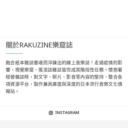
關於RAKUZINE樂窟誌
融合紙本雜誌靈魂而淬鍊出的線上音樂誌！走過疫情的影
響，視覺樂窟、搖滾誌雜誌皆完成其階段性任務。懷抱著
經營雜誌時，對文字、照片、影音等內容的堅持，整合各
項資源平台，製作兼具廣度與深度的日本流行音樂文化情
報站。
INSTAGRAM