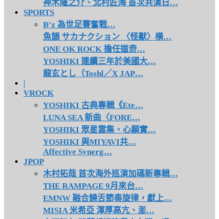
神木隆之介、北村匠海 首次共演日…
SPORTS
B’z 為世足賽奮戰…
魚韻 サカナクション 〈怪獸〉橫…
ONE OK ROCK 擔任道奇…
YOSHIKI 連續三年於美國大…
龍玄とし（Toshl／X JAP…
|
VROCK
YOSHIKI 古典專輯《Ete…
LUNA SEA 新曲〈FORE…
YOSHIKI 眾星雲集、心願實…
YOSHIKI 與MIYAVI共…
Affective Synerg…
JPOP
木村拓哉 首次海外巡演加碼新專輯…
THE RAMPAGE 9月來台…
EMNW 融合饒舌節奏旋律，獻上…
MISIA 米希亞 渾厚高亢、澎…