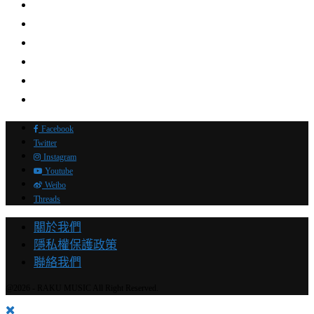
Facebook
Twitter
Instagram
Youtube
Weibo
Threads
關於我們
隱私權保護政策
聯絡我們
@2026 - RAKU MUSIC All Right Reserved.