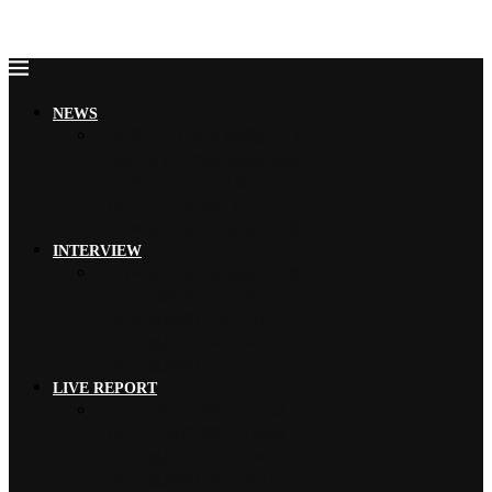
NEWS
小池榮子、北香那 搭檔演出《再見…
木村拓哉 首次海外巡演加碼新專輯…
THE RAMPAGE 9月來台…
YOSHIKI 古典專輯《Ete…
EMNW 融合饒舌節奏旋律，獻上…
INTERVIEW
EMNW 融合饒舌節奏旋律，獻上…
Faulieu. 珍惜有苦有甜的…
【2026 風神祭】TRiDEN…
【2026 風神祭】MAGMAZ…
【2026 風神祭】Risky …
LIVE REPORT
MISIA 米希亞 渾厚高亢、澎…
YOSHIKI 眾星雲集、心願實…
【2026 風神祭】TRiDEN…
【2026 風神祭】MAGMAZ…