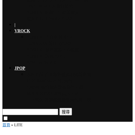
ONE OK ROCK 擔任道奇…
YOSHIKI 連續三年於美國大…
龍玄とし（Toshl／X JAP…
|
VROCK
YOSHIKI 古典專輯《Ete…
LUNA SEA 新曲〈FORE…
YOSHIKI 眾星雲集、心願實…
YOSHIKI 與MIYAVI共…
Affective Synerg…
JPOP
木村拓哉 首次海外巡演加碼新專輯…
THE RAMPAGE 9月來台…
EMNW 融合饒舌節奏旋律，獻上…
MISIA 米希亞 渾厚高亢、澎…
山下智久 將夢想巡演帶來台灣，暌…
搜尋
首頁
»
LITE