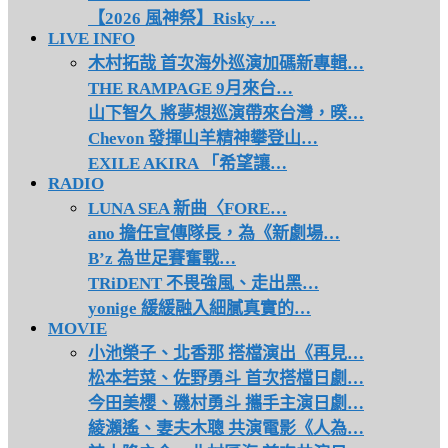
【2026 風神祭】Risky …
LIVE INFO
木村拓哉 首次海外巡演加碼新專輯…
THE RAMPAGE 9月來台…
山下智久 將夢想巡演帶來台灣，暌…
Chevon 發揮山羊精神攀登山…
EXILE AKIRA 「希望讓…
RADIO
LUNA SEA 新曲〈FORE…
ano 擔任宣傳隊長，為《新劇場…
B’z 為世足賽奮戰…
TRiDENT 不畏強風、走出黑…
yonige 緩緩融入細膩真實的…
MOVIE
小池榮子、北香那 搭檔演出《再見…
松本若菜、佐野勇斗 首次搭檔日劇…
今田美櫻、磯村勇斗 攜手主演日劇…
綾瀨遙、妻夫木聰 共演電影《人為…