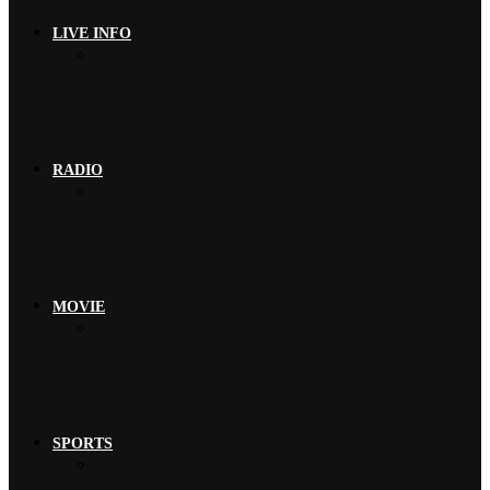
【2026 風神祭】Risky …
LIVE INFO
木村拓哉 首次海外巡演加碼新專輯…
THE RAMPAGE 9月來台…
山下智久 將夢想巡演帶來台灣，暌…
Chevon 發揮山羊精神攀登山…
EXILE AKIRA 「希望讓…
RADIO
LUNA SEA 新曲〈FORE…
ano 擔任宣傳隊長，為《新劇場…
B’z 為世足賽奮戰…
TRiDENT 不畏強風、走出黑…
yonige 緩緩融入細膩真實的…
MOVIE
小池榮子、北香那 搭檔演出《再見…
松本若菜、佐野勇斗 首次搭檔日劇…
今田美櫻、磯村勇斗 攜手主演日劇…
綾瀨遙、妻夫木聰 共演電影《人為…
神木隆之介、北村匠海 首次共演日…
SPORTS
B’z 為世足賽奮戰…
魚韻 サカナクション 〈怪獸〉橫…