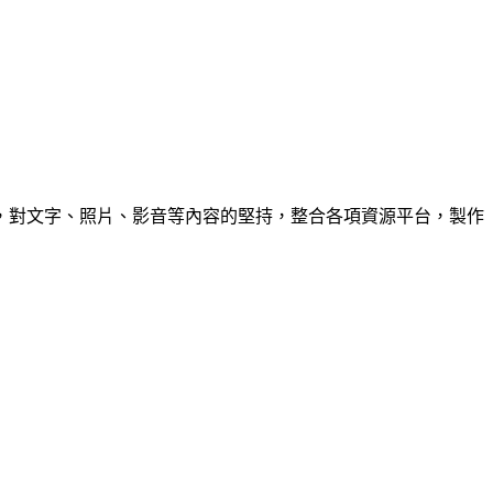
，對文字、照片、影音等內容的堅持，整合各項資源平台，製作