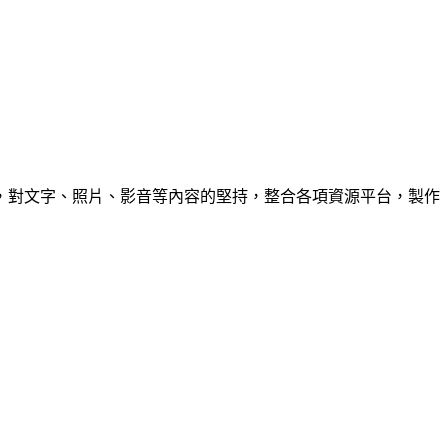
，對文字、照片、影音等內容的堅持，整合各項資源平台，製作