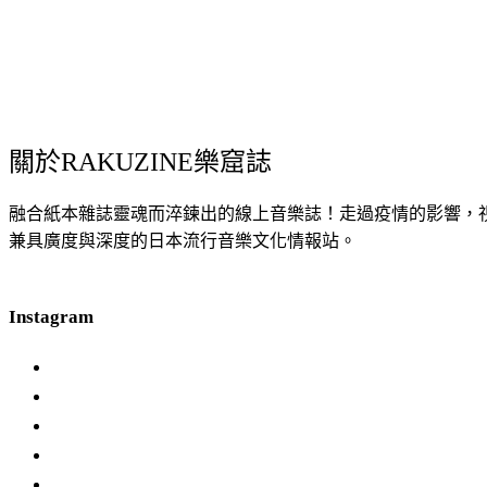
關於RAKUZINE樂窟誌
融合紙本雜誌靈魂而淬鍊出的線上音樂誌！走過疫情的影響，
兼具廣度與深度的日本流行音樂文化情報站。
Instagram