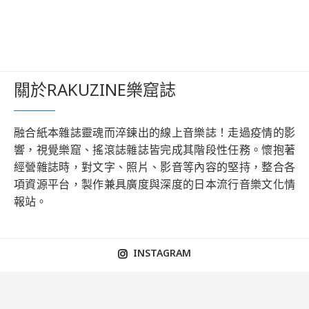
關於RAKUZINE樂窟誌
融合紙本雜誌靈魂而淬鍊出的線上音樂誌！走過疫情的影
響，視覺樂窟、搖滾誌雜誌皆完成其階段性任務。懷抱著
經營雜誌時，對文字、照片、影音等內容的堅持，整合各
項資源平台，製作兼具廣度與深度的日本流行音樂文化情
報站。
INSTAGRAM