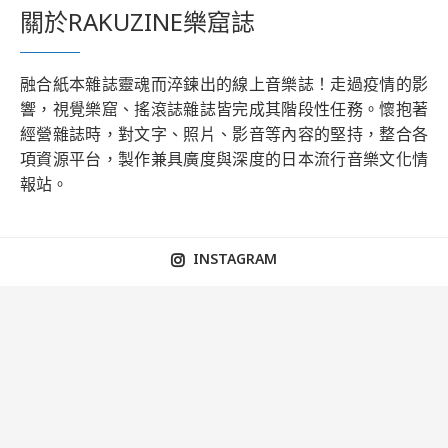
關於RAKUZINE樂窟誌
融合紙本雜誌靈魂而淬鍊出的線上音樂誌！走過疫情的影
響，視覺樂窟、搖滾誌雜誌皆完成其階段性任務。懷抱著
經營雜誌時，對文字、照片、影音等內容的堅持，整合各
項資源平台，製作兼具廣度與深度的日本流行音樂文化情
報站。
INSTAGRAM