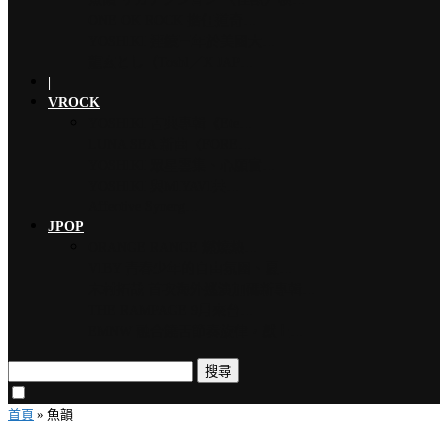
ONE OK ROCK 擔任道奇…
YOSHIKI 連續三年於美國大…
龍玄とし（Toshl／X JAP…
|
VROCK
YOSHIKI 古典專輯《Ete…
LUNA SEA 新曲〈FORE…
YOSHIKI 眾星雲集、心願實…
YOSHIKI 與MIYAVI共…
Affective Synerg…
JPOP
ORANGE RANGE 燃燒熱…
VIBY 青春少年的自由氛圍、夏…
木村拓哉 首次海外巡演加碼新專輯…
THE RAMPAGE 9月來台…
EMNW 融合饒舌節奏旋律，獻上…
搜尋
首頁
»
魚韻