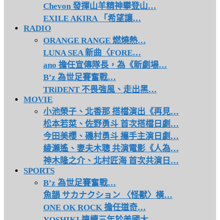
Chevon 發揮山羊精神攀登山…
EXILE AKIRA 「希望讓…
RADIO
ORANGE RANGE 燃燒熱…
LUNA SEA 新曲〈FORE…
ano 擔任宣傳隊長，為《新劇場…
B’z 為世足賽奮戰…
TRiDENT 不畏強風、走出黑…
MOVIE
小池榮子、北香那 搭檔演出《再見…
松本若菜、佐野勇斗 首次搭檔日劇…
今田美櫻、磯村勇斗 攜手主演日劇…
綾瀨遙、妻夫木聰 共演電影《人為…
神木隆之介、北村匠海 首次共演日…
SPORTS
B’z 為世足賽奮戰…
魚韻 サカナクション 〈怪獸〉橫…
ONE OK ROCK 擔任道奇…
YOSHIKI 連續三年於美國大…