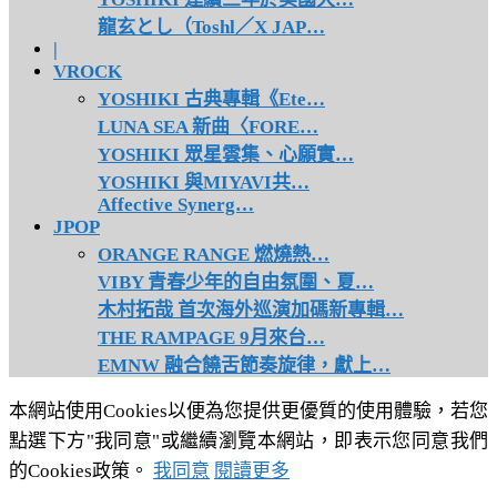
龍玄とし（Toshl／X JAP…
|
VROCK
YOSHIKI 古典專輯《Ete…
LUNA SEA 新曲〈FORE…
YOSHIKI 眾星雲集、心願實…
YOSHIKI 與MIYAVI共…
Affective Synerg…
JPOP
ORANGE RANGE 燃燒熱…
VIBY 青春少年的自由氛圍、夏…
木村拓哉 首次海外巡演加碼新專輯…
THE RAMPAGE 9月來台…
EMNW 融合饒舌節奏旋律，獻上…
本網站使用Cookies以便為您提供更優質的使用體驗，若您
點選下方"我同意"或繼續瀏覽本網站，即表示您同意我們
的Cookies政策。
我同意
閱讀更多