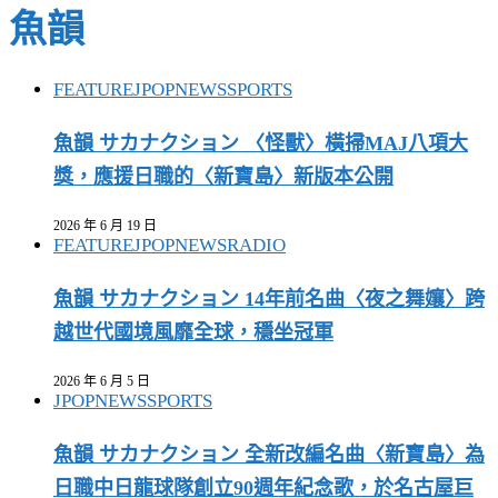
魚韻
FEATURE
JPOP
NEWS
SPORTS
魚韻 サカナクション 〈怪獸〉橫掃MAJ八項大
獎，應援日職的〈新寶島〉新版本公開
2026 年 6 月 19 日
FEATURE
JPOP
NEWS
RADIO
魚韻 サカナクション 14年前名曲〈夜之舞孃〉跨
越世代國境風靡全球，穩坐冠軍
2026 年 6 月 5 日
JPOP
NEWS
SPORTS
魚韻 サカナクション 全新改編名曲〈新寶島〉為
日職中日龍球隊創立90週年紀念歌，於名古屋巨