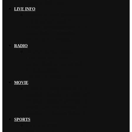
【2026 風神祭】Risky …
LIVE INFO
木村拓哉 首次海外巡演加碼新專輯…
THE RAMPAGE 9月來台…
山下智久 將夢想巡演帶來台灣，暌…
Chevon 發揮山羊精神攀登山…
EXILE AKIRA 「希望讓…
RADIO
ORANGE RANGE 燃燒熱…
LUNA SEA 新曲〈FORE…
ano 擔任宣傳隊長，為《新劇場…
B’z 為世足賽奮戰…
TRiDENT 不畏強風、走出黑…
MOVIE
小池榮子、北香那 搭檔演出《再見…
松本若菜、佐野勇斗 首次搭檔日劇…
今田美櫻、磯村勇斗 攜手主演日劇…
綾瀨遙、妻夫木聰 共演電影《人為…
神木隆之介、北村匠海 首次共演日…
SPORTS
B’z 為世足賽奮戰…
魚韻 サカナクション 〈怪獸〉橫…