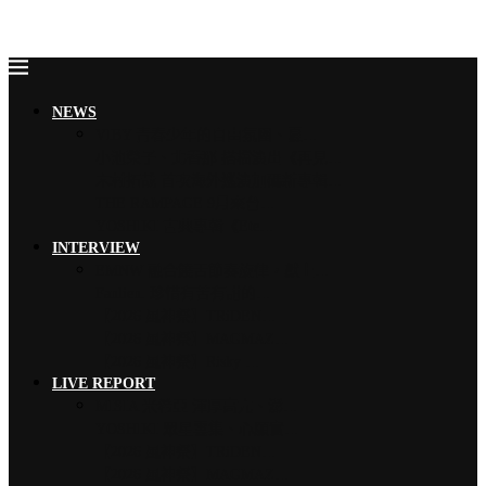
NEWS
VIBY 青春少年的自由氛圍、夏…
小池榮子、北香那 搭檔演出《再見…
木村拓哉 首次海外巡演加碼新專輯…
THE RAMPAGE 9月來台…
YOSHIKI 古典專輯《Ete…
INTERVIEW
EMNW 融合饒舌節奏旋律，獻上…
Faulieu. 珍惜有苦有甜的…
【2026 風神祭】TRiDEN…
【2026 風神祭】MAGMAZ…
【2026 風神祭】Risky …
LIVE REPORT
MISIA 米希亞 渾厚高亢、澎…
YOSHIKI 眾星雲集、心願實…
【2026 風神祭】TRiDEN…
【2026 風神祭】MAGMAZ…