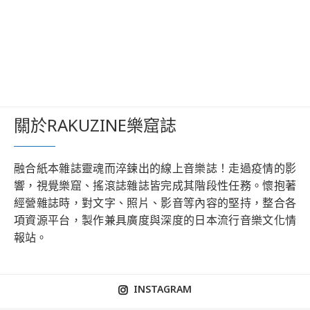
關於RAKUZINE樂窟誌
融合紙本雜誌靈魂而淬鍊出的線上音樂誌！走過疫情的影
響，視覺樂窟、搖滾誌雜誌皆完成其階段性任務。懷抱著
經營雜誌時，對文字、照片、影音等內容的堅持，整合各
項資源平台，製作兼具廣度與深度的日本流行音樂文化情
報站。
INSTAGRAM