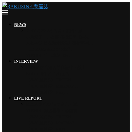
NEWS
VIBY 青春少年的自由氛圍、夏…
小池榮子、北香那 搭檔演出《再見…
木村拓哉 首次海外巡演加碼新專輯…
THE RAMPAGE 9月來台…
YOSHIKI 古典專輯《Ete…
INTERVIEW
EMNW 融合饒舌節奏旋律，獻上…
Faulieu. 珍惜有苦有甜的…
【2026 風神祭】TRiDEN…
【2026 風神祭】MAGMAZ…
【2026 風神祭】Risky …
LIVE REPORT
MISIA 米希亞 渾厚高亢、澎…
YOSHIKI 眾星雲集、心願實…
【2026 風神祭】TRiDEN…
【2026 風神祭】MAGMAZ…
【2026 風神祭】Risky …