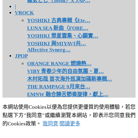
龍玄とし（Toshl／X JAP…
|
VROCK
YOSHIKI 古典專輯《Ete…
LUNA SEA 新曲〈FORE…
YOSHIKI 眾星雲集、心願實…
YOSHIKI 與MIYAVI共…
Affective Synerg…
JPOP
ORANGE RANGE 燃燒熱…
VIBY 青春少年的自由氛圍、夏…
木村拓哉 首次海外巡演加碼新專輯…
THE RAMPAGE 9月來台…
EMNW 融合饒舌節奏旋律，獻上…
本網站使用Cookies以便為您提供更優質的使用體驗，若您
點選下方"我同意"或繼續瀏覽本網站，即表示您同意我們
的Cookies政策。
我同意
閱讀更多