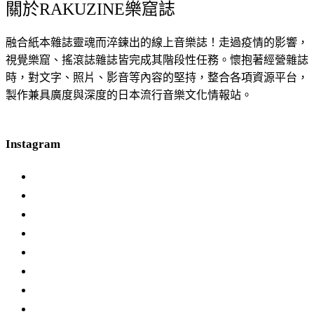
關於RAKUZINE樂窟誌
融合紙本雜誌靈魂而淬鍊出的線上音樂誌！走過疫情的影響，
視覺樂窟、搖滾誌雜誌皆完成其階段性任務。懷抱著經營雜誌
時，對文字、照片、影音等內容的堅持，整合各項資源平台，
製作兼具廣度與深度的日本流行音樂文化情報站。
Instagram