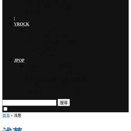
ONE OK ROCK 擔任道奇…
YOSHIKI 連續三年於美國大…
龍玄とし（Toshl／X JAP…
|
VROCK
YOSHIKI 古典專輯《Ete…
LUNA SEA 新曲〈FORE…
YOSHIKI 眾星雲集、心願實…
YOSHIKI 與MIYAVI共…
Affective Synerg…
JPOP
ORANGE RANGE 燃燒熱…
VIBY 青春少年的自由氛圍、夏…
木村拓哉 首次海外巡演加碼新專輯…
THE RAMPAGE 9月來台…
EMNW 融合饒舌節奏旋律，獻上…
搜尋
首頁
»
浅葱