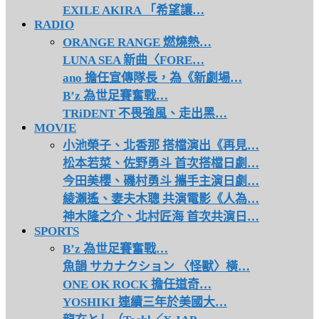
EXILE AKIRA 「希望讓…
RADIO
ORANGE RANGE 燃燒熱…
LUNA SEA 新曲〈FORE…
ano 擔任宣傳隊長，為《新劇場…
B’z 為世足賽奮戰…
TRiDENT 不畏強風、走出黑…
MOVIE
小池榮子、北香那 搭檔演出《再見…
松本若菜、佐野勇斗 首次搭檔日劇…
今田美櫻、磯村勇斗 攜手主演日劇…
綾瀨遙、妻夫木聰 共演電影《人為…
神木隆之介、北村匠海 首次共演日…
SPORTS
B’z 為世足賽奮戰…
魚韻 サカナクション 〈怪獸〉橫…
ONE OK ROCK 擔任道奇…
YOSHIKI 連續三年於美國大…