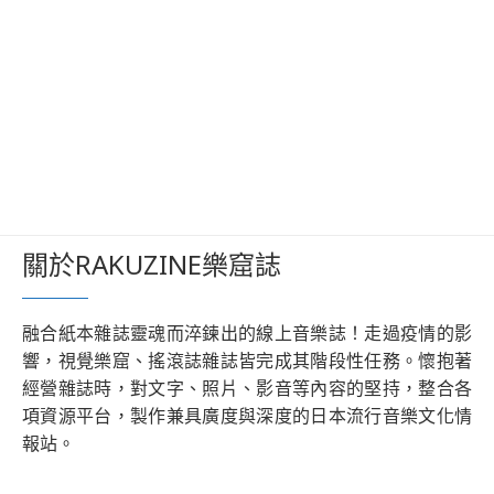
關於RAKUZINE樂窟誌
融合紙本雜誌靈魂而淬鍊出的線上音樂誌！走過疫情的影
響，視覺樂窟、搖滾誌雜誌皆完成其階段性任務。懷抱著
經營雜誌時，對文字、照片、影音等內容的堅持，整合各
項資源平台，製作兼具廣度與深度的日本流行音樂文化情
報站。