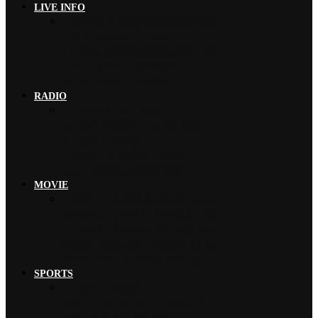
LIVE INFO
木村拓哉 首次海外巡演加碼新專輯…
THE RAMPAGE 9月來台…
山下智久 將夢想巡演帶來台灣，暌…
Chevon 發揮山羊精神攀登山…
EXILE AKIRA 「希望讓…
RADIO
LUNA SEA 新曲〈FORE…
ano 擔任宣傳隊長，為《新劇場…
B’z 為世足賽奮戰…
TRiDENT 不畏強風、走出黑…
yonige 緩緩融入細膩真實的…
MOVIE
小池榮子、北香那 搭檔演出《再見…
松本若菜、佐野勇斗 首次搭檔日劇…
今田美櫻、磯村勇斗 攜手主演日劇…
綾瀨遙、妻夫木聰 共演電影《人為…
神木隆之介、北村匠海 首次共演日…
SPORTS
B’z 為世足賽奮戰…
魚韻 サカナクション 〈怪獸〉橫…