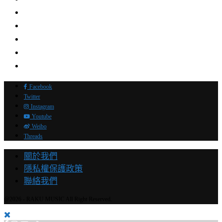
Facebook
Twitter
Instagram
Youtube
Weibo
Threads
關於我們
隱私權保護政策
聯絡我們
@2026 - RAKU MUSIC All Right Reserved.