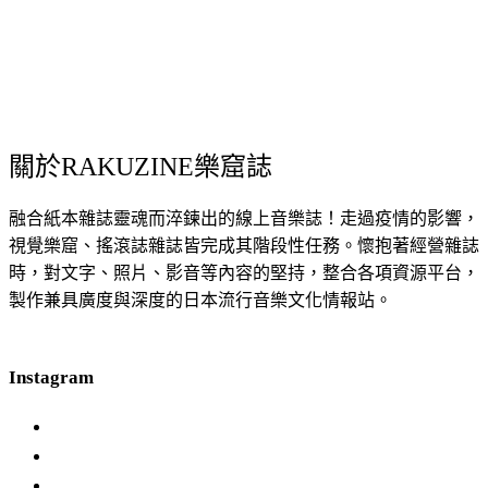
關於RAKUZINE樂窟誌
融合紙本雜誌靈魂而淬鍊出的線上音樂誌！走過疫情的影響，
視覺樂窟、搖滾誌雜誌皆完成其階段性任務。懷抱著經營雜誌
時，對文字、照片、影音等內容的堅持，整合各項資源平台，
製作兼具廣度與深度的日本流行音樂文化情報站。
Instagram