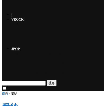
ONE OK ROCK 擔任道奇…
YOSHIKI 連續三年於美國大…
龍玄とし（Toshl／X JAP…
|
VROCK
YOSHIKI 古典專輯《Ete…
LUNA SEA 新曲〈FORE…
YOSHIKI 眾星雲集、心願實…
YOSHIKI 與MIYAVI共…
Affective Synerg…
JPOP
木村拓哉 首次海外巡演加碼新專輯…
THE RAMPAGE 9月來台…
EMNW 融合饒舌節奏旋律，獻上…
MISIA 米希亞 渾厚高亢、澎…
山下智久 將夢想巡演帶來台灣，暌…
搜尋
首頁
»
愛紗