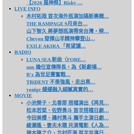
【2026 風神祭】Risky …
LIVE INFO
木村拓哉 首次海外巡演加碼新專輯…
THE RAMPAGE 9月來台…
山下智久 將夢想巡演帶來台灣，暌…
Chevon 發揮山羊精神攀登山…
EXILE AKIRA 「希望讓…
RADIO
LUNA SEA 新曲〈FORE…
ano 擔任宣傳隊長，為《新劇場…
B’z 為世足賽奮戰…
TRiDENT 不畏強風、走出黑…
yonige 緩緩融入細膩真實的…
MOVIE
小池榮子、北香那 搭檔演出《再見…
松本若菜、佐野勇斗 首次搭檔日劇…
今田美櫻、磯村勇斗 攜手主演日劇…
綾瀨遙、妻夫木聰 共演電影《人為…
神木隆之介、北村匠海 首次共演日…