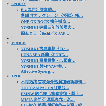
SPORTS
B’z 為世足賽奮戰…
魚韻 サカナクション 〈怪獸〉橫…
ONE OK ROCK 擔任道奇…
YOSHIKI 連續三年於美國大…
龍玄とし（Toshl／X JAP…
|
VROCK
YOSHIKI 古典專輯《Ete…
LUNA SEA 新曲〈FORE…
YOSHIKI 眾星雲集、心願實…
YOSHIKI 與MIYAVI共…
Affective Synerg…
JPOP
木村拓哉 首次海外巡演加碼新專輯…
THE RAMPAGE 9月來台…
EMNW 融合饒舌節奏旋律，獻上…
MISIA 米希亞 渾厚高亢、澎…
山下智久 將夢想巡演帶來台灣，暌…