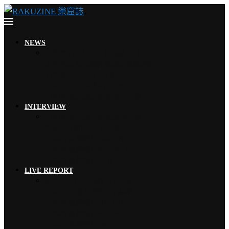
NEWS
小池榮子、北香那 搭檔演出《再見…
木村拓哉 首次海外巡演加碼新專輯…
THE RAMPAGE 9月來台…
YOSHIKI 古典專輯《Ete…
EMNW 融合饒舌節奏旋律，獻上…
INTERVIEW
EMNW 融合饒舌節奏旋律，獻上…
Faulieu. 珍惜有苦有甜的…
【2026 風神祭】TRiDEN…
【2026 風神祭】MAGMAZ…
【2026 風神祭】Risky …
LIVE REPORT
MISIA 米希亞 渾厚高亢、澎…
YOSHIKI 眾星雲集、心願實…
【2026 風神祭】TRiDEN…
【2026 風神祭】MAGMAZ…
【2026 風神祭】Risky …