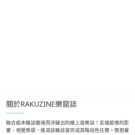
關於RAKUZINE樂窟誌
融合紙本雜誌靈魂而淬鍊出的線上音樂誌！走過疫情的影
響，視覺樂窟、搖滾誌雜誌皆完成其階段性任務。懷抱著