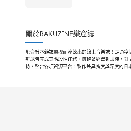
關於RAKUZINE樂窟誌
融合紙本雜誌靈魂而淬鍊出的線上音樂誌！走過疫
雜誌皆完成其階段性任務。懷抱著經營雜誌時，對
持，整合各項資源平台，製作兼具廣度與深度的日