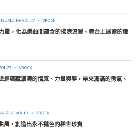
VISUALZINE VOL.27
VROCK
動與力量，化為樂曲間蘊含的拂煦溫暖、舞台上展露的耀
VOL.27
VROCK
方」總是蘊藏濃濃的情感、力量與夢，帶來滿滿的勇氣、
UALZINE VOL.01
VROCK
變曲風，創造出永不褪色的稀世珍寶