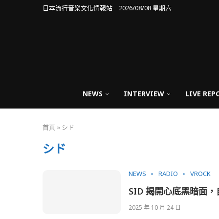
日本流行音樂文化情報站 2026/08/08 星期六
NEWS
INTERVIEW
LIVE REP
首頁
»
シド
シド
NEWS
RADIO
VROCK
SID 揭開心底黑暗面
2025 年 10 月 24 日