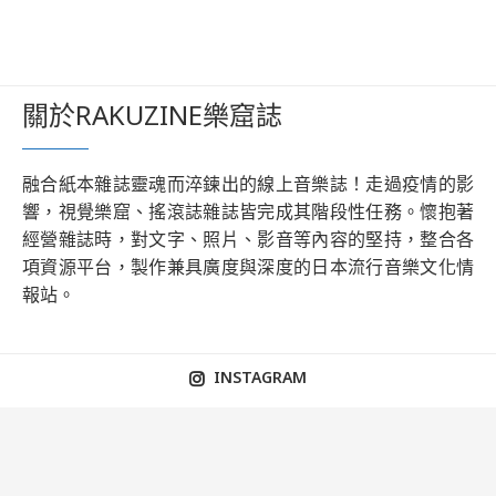
關於RAKUZINE樂窟誌
融合紙本雜誌靈魂而淬鍊出的線上音樂誌！走過疫情的影
響，視覺樂窟、搖滾誌雜誌皆完成其階段性任務。懷抱著
經營雜誌時，對文字、照片、影音等內容的堅持，整合各
項資源平台，製作兼具廣度與深度的日本流行音樂文化情
報站。
INSTAGRAM