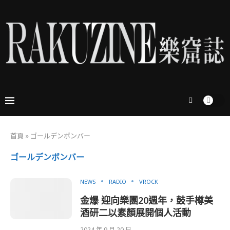
首頁
»
ゴールデンボンバー
ゴールデンボンバー
NEWS
RADIO
VROCK
金爆 迎向樂團20週年，鼓手樽美
酒研二以素顏展開個人活動
2024 年 9 月 20 日