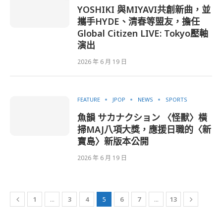
YOSHIKI 與MIYAVI共創新曲，並
攜手HYDE、清春等盟友，擔任
Global Citizen LIVE: Tokyo壓軸
演出
2026 年 6 月 19 日
FEATURE
JPOP
NEWS
SPORTS
魚韻 サカナクション 〈怪獸〉橫
掃MAJ八項大獎，應援日職的〈新
寶島〉新版本公開
2026 年 6 月 19 日
1
...
3
4
5
6
7
...
13