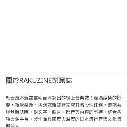
關於RAKUZINE樂窟誌
融合紙本雜誌靈魂而淬鍊出的線上音樂誌！走過疫情的影
響，視覺樂窟、搖滾誌雜誌皆完成其階段性任務。懷抱著
經營雜誌時，對文字、照片、影音等內容的堅持，整合各
項資源平台，製作兼具廣度與深度的日本流行音樂文化情
報站。