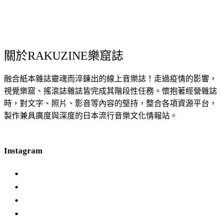
關於RAKUZINE樂窟誌
融合紙本雜誌靈魂而淬鍊出的線上音樂誌！走過疫情的影響，
視覺樂窟、搖滾誌雜誌皆完成其階段性任務。懷抱著經營雜誌
時，對文字、照片、影音等內容的堅持，整合各項資源平台，
製作兼具廣度與深度的日本流行音樂文化情報站。
Instagram