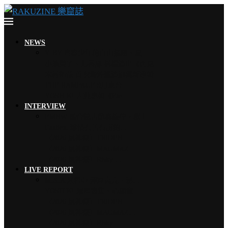
NEWS
VIBY 青春少年的自由氛圍、夏…
小池榮子、北香那 搭檔演出《再見…
木村拓哉 首次海外巡演加碼新專輯…
THE RAMPAGE 9月來台…
YOSHIKI 古典專輯《Ete…
INTERVIEW
EMNW 融合饒舌節奏旋律，獻上…
Faulieu. 珍惜有苦有甜的…
【2026 風神祭】TRiDEN…
【2026 風神祭】MAGMAZ…
【2026 風神祭】Risky …
LIVE REPORT
MISIA 米希亞 渾厚高亢、澎…
YOSHIKI 眾星雲集、心願實…
【2026 風神祭】TRiDEN…
【2026 風神祭】MAGMAZ…
【2026 風神祭】Risky …