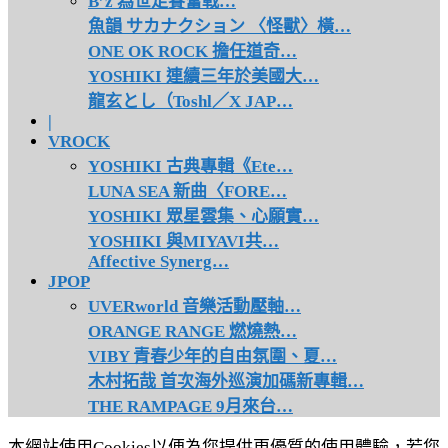
B’z 為世足賽奮戰…
魚韻 サカナクション 〈怪獸〉橫…
ONE OK ROCK 擔任道奇…
YOSHIKI 連續三年於美國大…
龍玄とし（Toshl／X JAP…
|
VROCK
YOSHIKI 古典專輯《Ete…
LUNA SEA 新曲〈FORE…
YOSHIKI 眾星雲集、心願實…
YOSHIKI 與MIYAVI共…
Affective Synerg…
JPOP
UVERworld 音樂活動壓軸…
ORANGE RANGE 燃燒熱…
VIBY 青春少年的自由氛圍、夏…
木村拓哉 首次海外巡演加碼新專輯…
THE RAMPAGE 9月來台…
本網站使用Cookies以便為您提供更優質的使用體驗，若您