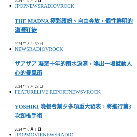
2024 年 9 月 2 日
JPOP
NEWS
RADIO
VROCK
THE MADNA 極彩繽紛、自由奔放，個性鮮明的
瀟灑狂徒
2024 年 8 月 30 日
NEWS
RADIO
VROCK
ザアザア 凝聚十年的雨水淚滴，喚出一場撼動人
心的暴風雨
2024 年 8 月 23 日
FEATURE
LIVE REPORT
NEWS
VROCK
YOSHIKI 晚餐會前夕多項重大發表，將進行第3
次頸椎手術
2024 年 8 月 1 日
JPOP
MOVIE
NEWS
RADIO