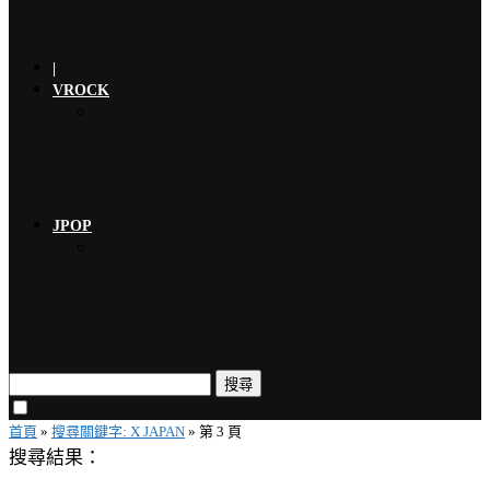
ONE OK ROCK 擔任道奇…
YOSHIKI 連續三年於美國大…
龍玄とし（Toshl／X JAP…
|
VROCK
YOSHIKI 古典專輯《Ete…
LUNA SEA 新曲〈FORE…
YOSHIKI 眾星雲集、心願實…
YOSHIKI 與MIYAVI共…
Affective Synerg…
JPOP
UVERworld 音樂活動壓軸…
ORANGE RANGE 燃燒熱…
VIBY 青春少年的自由氛圍、夏…
木村拓哉 首次海外巡演加碼新專輯…
THE RAMPAGE 9月來台…
搜尋
首頁
»
搜尋關鍵字: X JAPAN
»
第 3 頁
搜尋結果：