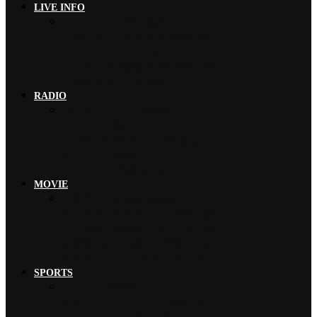
LIVE INFO
UVERworld 音樂活動壓軸…
木村拓哉 首次海外巡演加碼新專輯…
THE RAMPAGE 9月來台…
山下智久 將夢想巡演帶來台灣，暌…
Chevon 發揮山羊精神攀登山…
RADIO
ORANGE RANGE 燃燒熱…
LUNA SEA 新曲〈FORE…
ano 擔任宣傳隊長，為《新劇場…
B’z 為世足賽奮戰…
TRiDENT 不畏強風、走出黑…
MOVIE
小池榮子、北香那 搭檔演出《再見…
松本若菜、佐野勇斗 首次搭檔日劇…
今田美櫻、磯村勇斗 攜手主演日劇…
綾瀨遙、妻夫木聰 共演電影《人為…
神木隆之介、北村匠海 首次共演日…
SPORTS
B’z 為世足賽奮戰…
魚韻 サカナクション 〈怪獸〉橫…