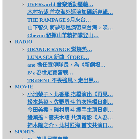
UVERworld 音樂活動壓軸…
木村拓哉 首次海外巡演加碼新專輯…
THE RAMPAGE 9月來台…
山下智久 將夢想巡演帶來台灣，暌…
Chevon 發揮山羊精神攀登山…
RADIO
ORANGE RANGE 燃燒熱…
LUNA SEA 新曲〈FORE…
ano 擔任宣傳隊長，為《新劇場…
B’z 為世足賽奮戰…
TRiDENT 不畏強風、走出黑…
MOVIE
小池榮子、北香那 搭檔演出《再見…
松本若菜、佐野勇斗 首次搭檔日劇…
今田美櫻、磯村勇斗 攜手主演日劇…
綾瀨遙、妻夫木聰 共演電影《人為…
神木隆之介、北村匠海 首次共演日…
SPORTS