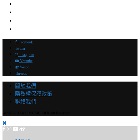
Facebook
Twitter
Instagram
Youtube
Weibo
Threads
關於我們
隱私權保護政策
聯絡我們
@2026 - RAKU MUSIC All Right Reserved.