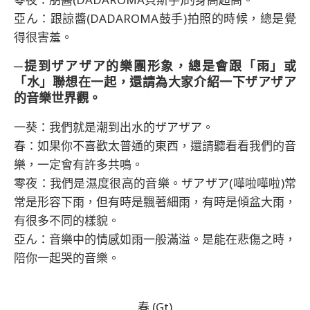
亞ん：跟諒醬(DADAROMA鼓手)拍照的時候，總是覺
得很害羞。
─提到ザアザア的樂團形象，總是會跟「雨」或
「水」聯想在一起，還請為大家介紹一下ザアザア
的音樂世界觀。
一葵：我們就是潮到出水的ザアザア。
春：如果你不喜歡太普通的東西，還請聽看看我們的音
樂，一定會有許多共鳴。
零夜：我們是濕度很高的音樂。ザアザア(嘩啦嘩啦)常
常是形容下雨，但有時是飄著細雨，有時是傾盆大雨，
有很多不同的樣貌。
亞ん：音樂中的情感如雨一般滿溢。是能在悲傷之時，
陪你一起哭的音樂。
春 (Gt)