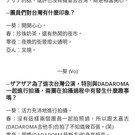
アザア的話，或許也沒有機會去台灣，總是相當開心。
─團員們對台灣有什麼印象？
一葵：開開心心。
春：珍珠奶茶，還有熱鬧的夜市。
零夜：夜晚的街景燈火通明。
亞ん：叉燒。
一葵 (Vo)
─ザアザア為了這次台灣公演，特別與DADAROMA
一起進行拍攝，兩團在拍攝過程中有發生什麼趣事
嗎？
一葵：活力充沛地進行拍攝。
春：沒有這樣兩個團員一起拍照過，所以跟太嘉志
(DADAROMA吉他手)合拍了不知道幾百張。(笑)
零夜：朋醬(DADAROMA貝斯手)的身高超高。