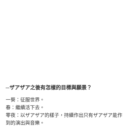
─ザアザア之後有怎樣的目標與願景？
一葵：征服世界。
春：繼續活下去。
零夜：以ザアザア的樣子，持續作出只有ザアザア能作
到的演出與音樂。