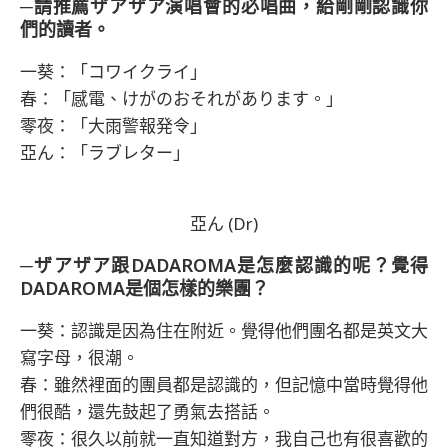
─請推薦ザアザア演唱會的必唱曲，給剛剛認識你
們的讀者。
一葵：「コワイクライ」
春：「感電、けがのおそれがあります。」
零夜：「大雨警報発令」
亞ん：「ラブレター」
亞ん (Dr)
─ザアザア跟DADAROMA是怎麼認識的呢？覺得
DADAROMA是個怎樣的樂團？
一葵：認識是因為住在附近。覺得他們團名都是英文大
寫字母，很潮。
春：雖然裡面的團員都是認識的，但記憶中當時覺得他
們很酷，還先鼓起了勇氣去搭話。
零夜：很久以前就一直知道對方，我自己也有很喜歡的