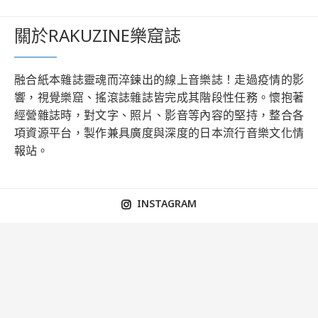
關於RAKUZINE樂窟誌
融合紙本雜誌靈魂而淬鍊出的線上音樂誌！走過疫情的影
響，視覺樂窟、搖滾誌雜誌皆完成其階段性任務。懷抱著
經營雜誌時，對文字、照片、影音等內容的堅持，整合各
項資源平台，製作兼具廣度與深度的日本流行音樂文化情
報站。
INSTAGRAM