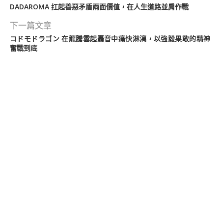
DADAROMA 扛起善惡矛盾兩面價值，在人生道路並肩作戰
下一篇文章
コドモドラゴン 在龍騰雲起轟音中痛快淋漓，以強毅果敢的精神
奮戰到底