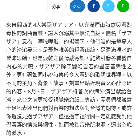
0
分享
來自關西的4人樂團ザアザア，以充滿煙雨詩意與濃烈
毒性的詞曲音樂，讓人沉溺其中無法自拔。團名「ザア
ザア」意為「嘩啦嘩啦」的擬聲字，他們唱的是擊痛人
心的滂沱暴雨、是憂愁唯美的輕柔雨絲、是盈滿淚水的
豐沛思緒，也是淚乾之後情感寄託。能夠引發各種發自
內心的共鳴，ザアザア除了變幻自若的豐富音樂性之
外，更有著如同小說詩集般令人著迷的歌詞世界觀，以
不同的主角、背景、故事，刻畫出貼近現實又心醉心碎
的內容。8月3日，ザアザア將首次的海外演出獻給台
灣，來台之前更接受視覺樂窟紙上專訪，團員們都誠意
十足地表達出他們對音樂的想法與對台灣的期待。或許
你還沒見過ザアザア，但透過字裡行間一定能感受到他
們瀼瀼的情感與個性，進而被其音樂所淋濕，逼出心底
的淚水。