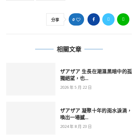
0
分享
相關文章
ザアザア 生長在潮濕黑暗中的孤
獨絕望，也...
2026 年 5 月 22 日
ザアザア 凝聚十年的雨水淚滴，
喚出一場撼...
2024 年 8 月 23 日