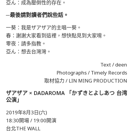
亞ん：成為壓倒性的存在。
─最後請對讀者們說些話。
一葵：我是ザアザア的主唱一葵。
春：謝謝大家看到這裡，想快點見到大家唷。
零夜：請多指教。
亞ん：想去台灣灣。
Text / deen
Photographs / Timely Records
取材協力 / LIN MING PRODUCTION
ザアザア × DADAROMA 「かずきとよしあつ 台湾
公演」
2019年8月3日(六)
18:30開場 / 19:00開演
台北THE WALL