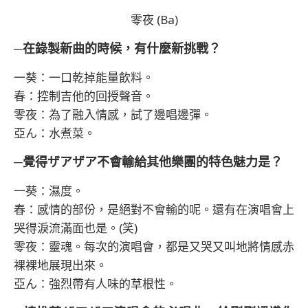
零夜 (Ba)
─在錄製新曲的時候，有什麼新挑戰？
一葵：一口乾掉能量飲料。
春：控制吉他的回授聲音。
零夜：為了融入情感，試了邊唱邊彈。
亞ん：水煮菜。
─覺得ザアザア不會輸給其他樂團的特色魅力是？
一葵：濕度。
春：感情的部份，是絕對不會輸的呢。還有在演唱會上
哭得淚流滿面也是。(笑)
零夜：靈魂。每次的演唱會，都是又哭又叫地將情感赤
裸裸地展現出來。
亞ん：強烈帶有人味的草根性。