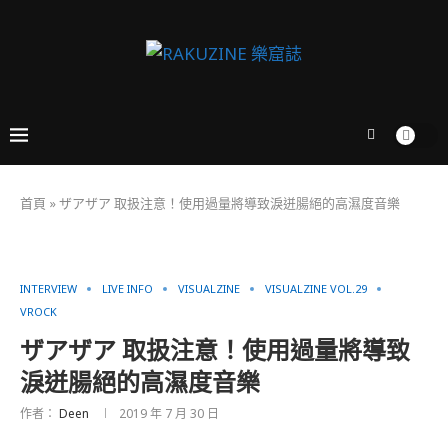
首頁
»
ザアザア 取扱注意！使用過量將導致淚迸腸絕的高濕度音樂
INTERVIEW
LIVE INFO
VISUALZINE
VISUALZINE VOL.29
VROCK
ザアザア 取扱注意！使用過量將導致
淚迸腸絕的高濕度音樂
作者：
Deen
2019 年 7 月 30 日