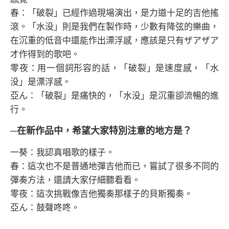
春：「破裂」已經作過現場演出，是力道十足的吉他搖
滾。「水没」則是我們在製作時，少數有降弦的樂曲，
在沉重的低音中還能作出漂浮感，應該是只有ザアザア
才作得到的歌吧。
零夜：用一個詞形容的話，「破裂」是速度感，「水
没」是漂浮感。
亞ん：「破裂」是痛快的，「水没」是沉重卻流暢的進
行。
─在新作品中，希望大家特別注意的地方是？
一葵：我認真唱歌的樣子。
春：這次也不是普通地彈吉他而已，嘗試了很多不同的
彈奏方法，還請大家仔細聽看看。
零夜：這次挑戰像吉他獨奏那樣子的貝斯獨奏。
亞ん：鼓聲咚咚。