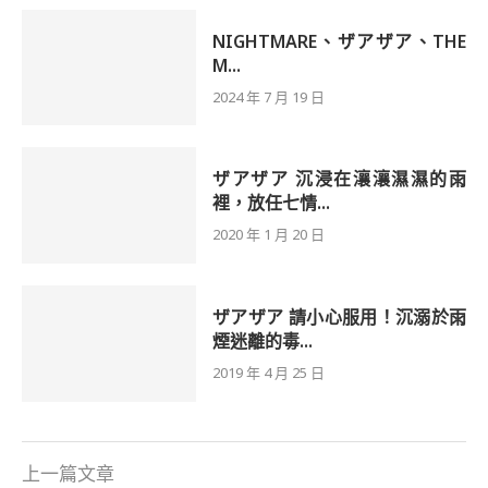
NIGHTMARE、ザアザア、THE
M...
2024 年 7 月 19 日
ザアザア 沉浸在瀼瀼濕濕的雨
裡，放任七情...
2020 年 1 月 20 日
ザアザア 請小心服用！沉溺於雨
煙迷離的毒...
2019 年 4 月 25 日
上一篇文章