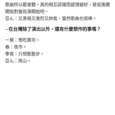
歌曲所以都會聽。真的相互認識而感情變好，是從兩團
開始對盤巡演開始吧。
亞ん：又黑暗又激烈又帥氣，當然歌曲也很棒。
─在台灣除了演出以外，還有什麼想作的事嗎？
一葵：想吃壽司。
春：夜市。
零夜：只想散散步。
亞ん：爬山。