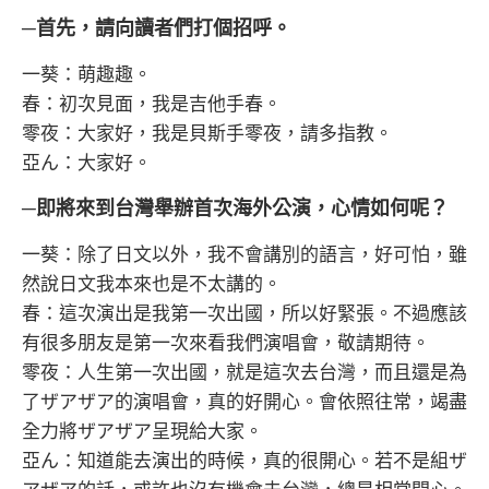
─首先，請向讀者們打個招呼。
一葵：萌趣趣。
春：初次見面，我是吉他手春。
零夜：大家好，我是貝斯手零夜，請多指教。
亞ん：大家好。
─即將來到台灣舉辦首次海外公演，心情如何呢？
一葵：除了日文以外，我不會講別的語言，好可怕，雖
然說日文我本來也是不太講的。
春：這次演出是我第一次出國，所以好緊張。不過應該
有很多朋友是第一次來看我們演唱會，敬請期待。
零夜：人生第一次出國，就是這次去台灣，而且還是為
了ザアザア的演唱會，真的好開心。會依照往常，竭盡
全力將ザアザア呈現給大家。
亞ん：知道能去演出的時候，真的很開心。若不是組ザ